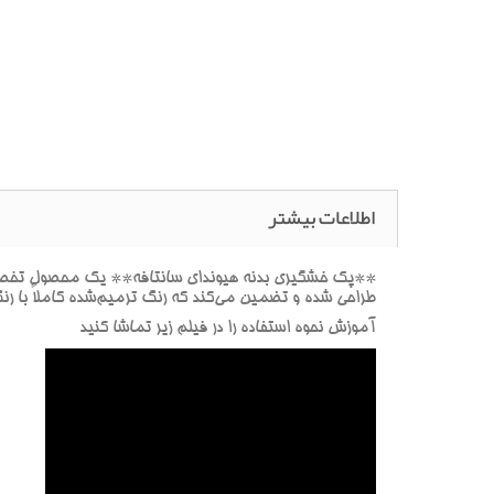
اطلاعات بیشتر
**پک خشگيري بدنه هيونداي سانتافه** يک محصول تخصصي ب
طراحي شده و تضمين مي‌کند که رنگ ترميم‌شده کاملاً با ر
آموزش نحوه استفاده را در فيلم زير تماشا کنيد