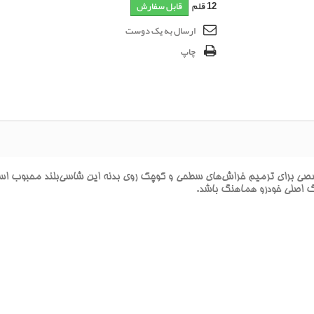
12
قلم
قابل سفارش
ارسال به یک دوست
چاپ
راي ترميم خراش‌هاي سطحي و کوچک روي بدنه اين شاسي‌بلند محبوب است. ا
نگ اصلي خودرو هماهنگ باشد.