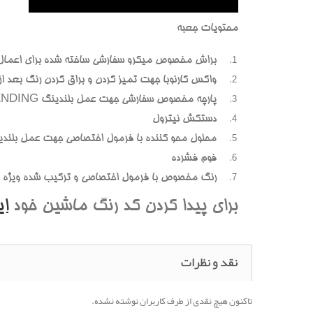
محتويات جعبه
براش مخصوص ميکرو سفارشي ساخته شده براي اعمال
واکس کارنوبا جهت تميز کردن و براق کردن رنگ بعد از پ
پارچه مخصوص سفارشي جهت عمل بلندينگ BLENDING (محوسازي رنگهاي اضافه و بيرون زده)
دستکش نيترول
محلول محو کننده با فرمول اختصاصي جهت عمل بلندي
فوم فشرده
رنگ مخصوص با فرمول اختصاصي و ترکيب شده ويژه هر
براي پيدا کردن کد رنگ ماشين خود
ا
نقد و نظرات
تاکنون هیچ نقدی از طرف کاربران نوشته نشده.