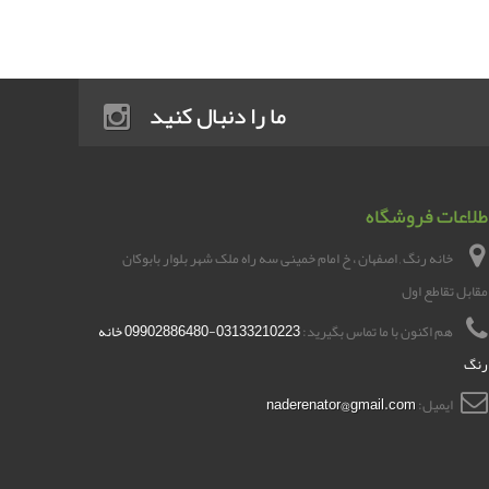
ما را دنبال کنید
طلاعات فروشگاه
خانه رنگ , اصفهان ، خ امام خمینی سه راه ملک شهر بلوار بابوکان
مقابل تقاطع اول
هم اکنون با ما تماس بگیرید:
03133210223-09902886480 خانه
رنگ
ایمیل:
naderenator@gmail.com