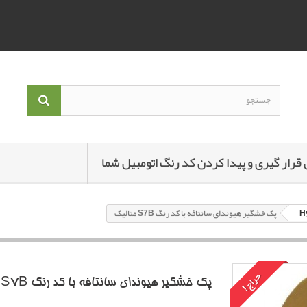
 قرار گیری و پیدا کردن کد رنگ اتومبیل شما
پک خشگير هیوندای سانتافه با کد رنگ S7B متاليک
حراج!
پک خشگير هیوندای سانتافه با کد رنگ S7B متاليک