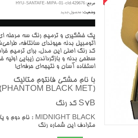
مرجع:
HYU-SANTAFE-MIPA-01-cId:429676
وضعیت:
محصول جدید
پک خشگيري و ترميم رنگ سه مرحله اي
اتومبيل بدنه هيونداي سانتافه، طراحي‌ش
کد رنگ اصلي اين مدل، براي ترميم خرا
سطحي بدنه و بازگرداندن زيبايي اوليه خو
استفاده آسان و نتيجه‌اي حرفه‌اي!
با نام مشکي فانتوم متاليک
(PHANTOM BLACK MET)
S7B کد رنگ
MIDNIGHT BLACK : نام دوم و يا
مترادف اين شماره رنگ