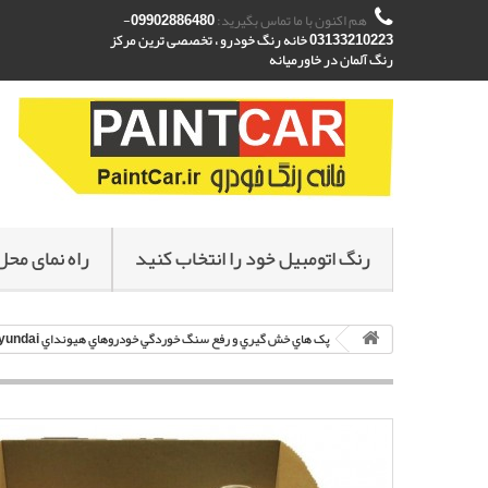
هم اکنون با ما تماس بگیرید:
09902886480-
03133210223 خانه رنگ خودرو ، تخصصی ترین مرکز
رنگ آلمان در خاورمیانه
رنگ اتومبیل خود را انتخاب کنید
راه نمای محل
پک هاي خش گيري و رفع سنگ خوردگي خودروهاي هيونداي Hyundai