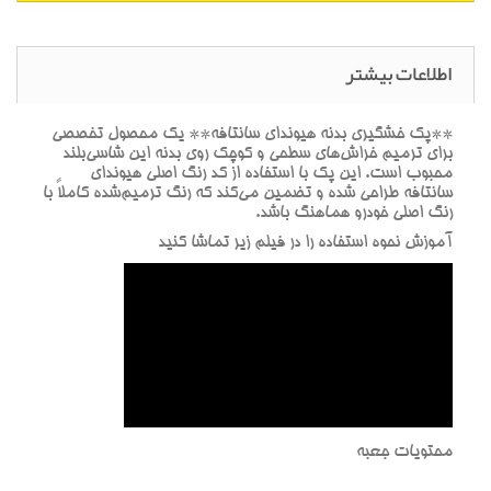
اطلاعات بیشتر
**پک خشگيري بدنه هيونداي سانتافه** يک محصول تخصصي
براي ترميم خراش‌هاي سطحي و کوچک روي بدنه اين شاسي‌بلند
محبوب است. اين پک با استفاده از کد رنگ اصلي هيونداي
سانتافه طراحي شده و تضمين مي‌کند که رنگ ترميم‌شده کاملاً با
رنگ اصلي خودرو هماهنگ باشد.
آموزش نحوه استفاده را در فيلم زير تماشا کنيد
محتويات جعبه