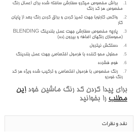
براش مخصوص ميکرو سفارشي ساخته شده براي اعمال رنگ
مخصوص هر کد رنگ
واکس کارنوبا جهت تميز کردن و براق کردن رنگ بعد از پايان
کار
پارچه مخصوص سفارشي جهت عمل بلندينگ BLENDING
(محوسازي رنگهاي اضافه و بيرون زده)
دستکش نيترول
محلول محو کننده با فرمول اختصاصي جهت عمل بلندينگ
فوم فشرده
رنگ مخصوص با فرمول اختصاصي و ترکيب شده ويژه هر کد
رنگ خودرو
براي پيدا کردن کد رنگ ماشين خود
اين
مطلب
را بخوانيد
نقد و نظرات