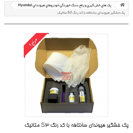
پک هاي خش گيري و رفع سنگ خوردگي خودروهاي هيونداي Hyundai
پک خشگير هیوندای سانتافه با کد رنگ S3 متاليک
حراج!
پک خشگير هیوندای سانتافه با کد رنگ S3 متاليک