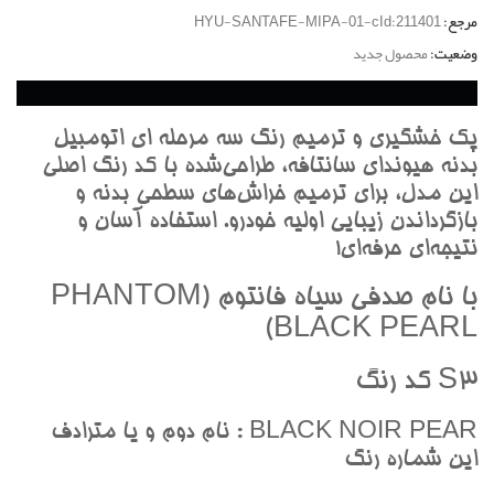
مرجع:
HYU-SANTAFE-MIPA-01-cId:211401
وضعیت:
محصول جدید
پک خشگيري و ترميم رنگ سه مرحله اي اتومبيل
بدنه هيونداي سانتافه، طراحي‌شده با کد رنگ اصلي
اين مدل، براي ترميم خراش‌هاي سطحي بدنه و
بازگرداندن زيبايي اوليه خودرو. استفاده آسان و
نتيجه‌اي حرفه‌اي!
با نام صدفي سياه فانتوم (PHANTOM
BLACK PEARL)
S3 کد رنگ
BLACK NOIR PEAR : نام دوم و يا مترادف
اين شماره رنگ