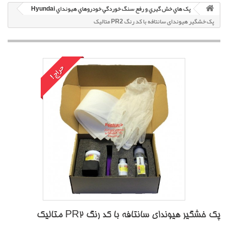
پک هاي خش گيري و رفع سنگ خوردگي خودروهاي هيونداي Hyundai
پک خشگير هیوندای سانتافه با کد رنگ PR2 متاليک
حراج!
پک خشگير هیوندای سانتافه با کد رنگ PR2 متاليک