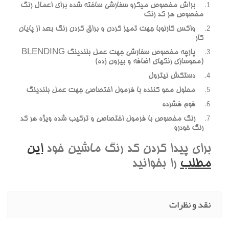
براش مخصوص ميکرو سفارشي ساخته شده براي اعمال رنگ
مخصوص هر کد رنگ
واکس کارنوبا جهت تميز کردن و براق کردن رنگ بعد از پايان
کار
پارچه مخصوص سفارشي جهت عمل بلندينگ BLENDING
(محوسازي رنگهاي اضافه و بيرون زده)
دستکش نيترول
محلول محو کننده با فرمول اختصاصي جهت عمل بلندينگ
فوم فشرده
رنگ مخصوص با فرمول اختصاصي و ترکيب شده ويژه هر کد
رنگ خودرو
براي پيدا کردن کد رنگ ماشين خود
اين
مطلب
را بخوانيد
نقد و نظرات