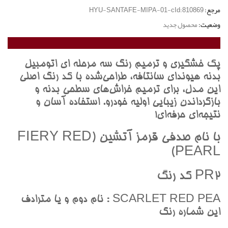
مرجع:
HYU-SANTAFE-MIPA-01-cId:810869
وضعیت:
محصول جدید
پک خشگيري و ترميم رنگ سه مرحله اي اتومبيل
بدنه هيونداي سانتافه، طراحي‌شده با کد رنگ اصلي
اين مدل، براي ترميم خراش‌هاي سطحي بدنه و
بازگرداندن زيبايي اوليه خودرو. استفاده آسان و
نتيجه‌اي حرفه‌اي!
با نام صدفي قرمز آتشين (FIERY RED
PEARL)
PR2 کد رنگ
SCARLET RED PEA : نام دوم و يا مترادف
اين شماره رنگ