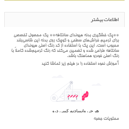
اطلاعات بیشتر
**پک خشگيري بدنه هيونداي سانتافه** يک محصول تخصصي
براي ترميم خراش‌هاي سطحي و کوچک روي بدنه اين شاسي‌بلند
محبوب است. اين پک با استفاده از کد رنگ اصلي هيونداي
سانتافه طراحي شده و تضمين مي‌کند که رنگ ترميم‌شده کاملاً با
رنگ اصلي خودرو هماهنگ باشد.
آموزش نحوه استفاده را در فيلم زير تماشا کنيد
محتويات جعبه