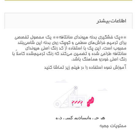
اطلاعات بیشتر
**پک خشگيري بدنه هيونداي سانتافه** يک محصول تخصصي
براي ترميم خراش‌هاي سطحي و کوچک روي بدنه اين شاسي‌بلند
محبوب است. اين پک با استفاده از کد رنگ اصلي هيونداي
سانتافه طراحي شده و تضمين مي‌کند که رنگ ترميم‌شده کاملاً با
رنگ اصلي خودرو هماهنگ باشد.
آموزش نحوه استفاده را در فيلم زير تماشا کنيد
محتويات جعبه