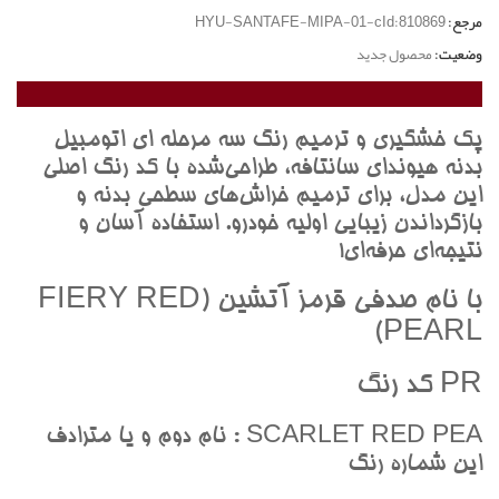
مرجع:
HYU-SANTAFE-MIPA-01-cId:810869
وضعیت:
محصول جدید
پک خشگيري و ترميم رنگ سه مرحله اي اتومبيل
بدنه هيونداي سانتافه، طراحي‌شده با کد رنگ اصلي
اين مدل، براي ترميم خراش‌هاي سطحي بدنه و
بازگرداندن زيبايي اوليه خودرو. استفاده آسان و
نتيجه‌اي حرفه‌اي!
با نام صدفي قرمز آتشين (FIERY RED
PEARL)
PR کد رنگ
SCARLET RED PEA : نام دوم و يا مترادف
اين شماره رنگ