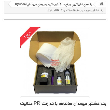
پک هاي خش گيري و رفع سنگ خوردگي خودروهاي هيونداي Hyundai
پک خشگير هیوندای سانتافه با کد رنگ PR متاليک
حراج!
پک خشگير هیوندای سانتافه با کد رنگ PR متاليک