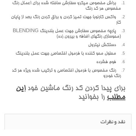
براش مخصوص ميکرو سفارشي ساخته شده براي اعمال رنگ
مخصوص هر کد رنگ
واکس کارنوبا جهت تميز کردن و براق کردن رنگ بعد از پايان
کار
پارچه مخصوص سفارشي جهت عمل بلندينگ BLENDING
(محوسازي رنگهاي اضافه و بيرون زده)
دستکش نيترول
محلول محو کننده با فرمول اختصاصي جهت عمل بلندينگ
فوم فشرده
رنگ مخصوص با فرمول اختصاصي و ترکيب شده ويژه هر کد
رنگ خودرو
براي پيدا کردن کد رنگ ماشين خود
اين
مطلب
را بخوانيد
نقد و نظرات