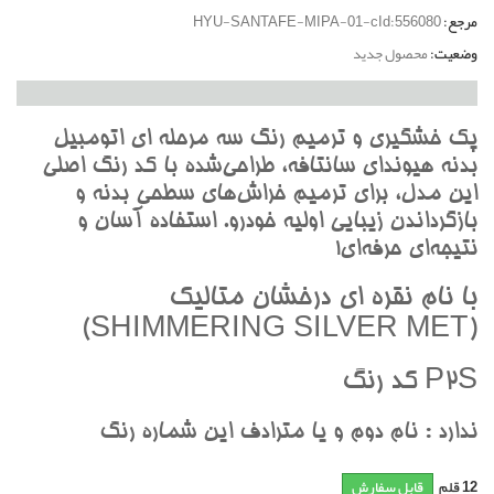
مرجع:
HYU-SANTAFE-MIPA-01-cId:556080
وضعیت:
محصول جدید
پک خشگيري و ترميم رنگ سه مرحله اي اتومبيل
بدنه هيونداي سانتافه، طراحي‌شده با کد رنگ اصلي
اين مدل، براي ترميم خراش‌هاي سطحي بدنه و
بازگرداندن زيبايي اوليه خودرو. استفاده آسان و
نتيجه‌اي حرفه‌اي!
با نام نقره اي درخشان متاليک
(SHIMMERING SILVER MET)
P2S کد رنگ
ندارد : نام دوم و يا مترادف اين شماره رنگ
12
قلم
قابل سفارش