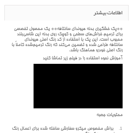
اطلاعات بیشتر
**پک خشگيري بدنه هيونداي سانتافه** يک محصول تخصصي
براي ترميم خراش‌هاي سطحي و کوچک روي بدنه اين شاسي‌بلند
محبوب است. اين پک با استفاده از کد رنگ اصلي هيونداي
سانتافه طراحي شده و تضمين مي‌کند که رنگ ترميم‌شده کاملاً با
رنگ اصلي خودرو هماهنگ باشد.
آموزش نحوه استفاده را در فيلم زير تماشا کنيد
محتويات جعبه
براش مخصوص ميکرو سفارشي ساخته شده براي اعمال رنگ