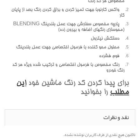
مخصوص هر کد رنگ
واکس کارنوبا جهت تميز کردن و براق کردن رنگ بعد از پايان
کار
پارچه مخصوص سفارشي جهت عمل بلندينگ BLENDING
(محوسازي رنگهاي اضافه و بيرون زده)
دستکش نيترول
محلول محو کننده با فرمول اختصاصي جهت عمل بلندينگ
فوم فشرده
رنگ مخصوص با فرمول اختصاصي و ترکيب شده ويژه هر کد
رنگ خودرو
براي پيدا کردن کد رنگ ماشين خود
اين
مطلب
را بخوانيد
نقد و نظرات
تاکنون هیچ نقدی از طرف کاربران نوشته نشده.