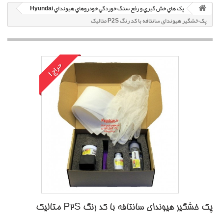
پک هاي خش گيري و رفع سنگ خوردگي خودروهاي هيونداي Hyundai
پک خشگير هیوندای سانتافه با کد رنگ P2S متاليک
حراج!
پک خشگير هیوندای سانتافه با کد رنگ P2S متاليک