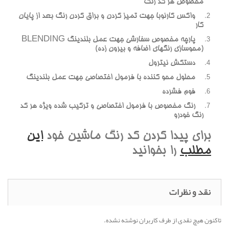
مخصوص هر کد رنگ
واکس کارنوبا جهت تميز کردن و براق کردن رنگ بعد از پايان
کار
پارچه مخصوص سفارشي جهت عمل بلندينگ BLENDING
(محوسازي رنگهاي اضافه و بيرون زده)
دستکش نيترول
محلول محو کننده با فرمول اختصاصي جهت عمل بلندينگ
فوم فشرده
رنگ مخصوص با فرمول اختصاصي و ترکيب شده ويژه هر کد
رنگ خودرو
براي پيدا کردن کد رنگ ماشين خود
اين
مطلب
را بخوانيد
نقد و نظرات
تاکنون هیچ نقدی از طرف کاربران نوشته نشده.