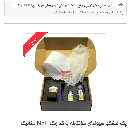
پک هاي خش گيري و رفع سنگ خوردگي خودروهاي هيونداي Hyundai
پک خشگير هیوندای سانتافه با کد رنگ N5F متاليک
حراج!
پک خشگير هیوندای سانتافه با کد رنگ N5F متاليک