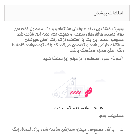
اطلاعات بیشتر
**پک خشگيري بدنه هيونداي سانتافه** يک محصول تخصصي
براي ترميم خراش‌هاي سطحي و کوچک روي بدنه اين شاسي‌بلند
محبوب است. اين پک با استفاده از کد رنگ اصلي هيونداي
سانتافه طراحي شده و تضمين مي‌کند که رنگ ترميم‌شده کاملاً با
رنگ اصلي خودرو هماهنگ باشد.
آموزش نحوه استفاده را در فيلم زير تماشا کنيد
محتويات جعبه
براش مخصوص ميکرو سفارشي ساخته شده براي اعمال رنگ