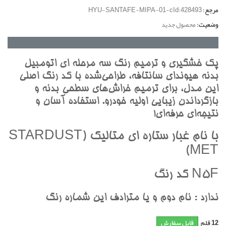
مرجع:
HYU-SANTAFE-MIPA-01-cId:428493
وضعیت:
محصول جدید
پک خشگيري و ترميم رنگ سه مرحله اي اتومبيل
بدنه هيونداي سانتافه، طراحي‌شده با کد رنگ اصلي
اين مدل، براي ترميم خراش‌هاي سطحي بدنه و
بازگرداندن زيبايي اوليه خودرو. استفاده آسان و
نتيجه‌اي حرفه‌اي!
با نام غبار ستاره اي متاليک (STARDUST
MET)
N5F کد رنگ
ندارد : نام دوم و يا مترادف اين شماره رنگ
12
قلم
قابل سفارش