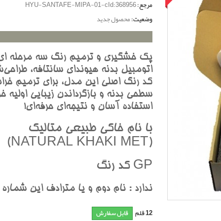
مرجع:
HYU-SANTAFE-MIPA-01-cId:368956
وضعیت:
محصول جدید
پک خشگيري و ترميم رنگ سه مرحله اي
اتومبيل بدنه هيونداي سانتافه، طراحي‌ش
کد رنگ اصلي اين مدل، براي ترميم خرا
سطحي بدنه و بازگرداندن زيبايي اوليه خو
استفاده آسان و نتيجه‌اي حرفه‌اي!
با نام خاکي طبيعي متاليک
(NATURAL KHAKI MET)
GP کد رنگ
ندارد : نام دوم و يا مترادف اين شماره
12
قلم
قابل سفارش