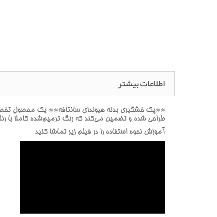
اطلاعات بیشتر
**پک خشگيري بدنه هيونداي سانتافه** يک محصول تخصصي ب
طراحي شده و تضمين مي‌کند که رنگ ترميم‌شده کاملاً با ر
آموزش نحوه استفاده را در فيلم زير تماشا کنيد