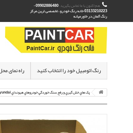
هم اکنون با ما تماس بگیرید:
09902886480-
03133210223 خانه رنگ خودرو ، تخصصی ترین مرکز
رنگ آلمان در خاورمیانه
رنگ اتومبیل خود را انتخاب کنید
راه نمای محل
پک هاي خش گيري و رفع سنگ خوردگي خودروهاي هيونداي Hyundai