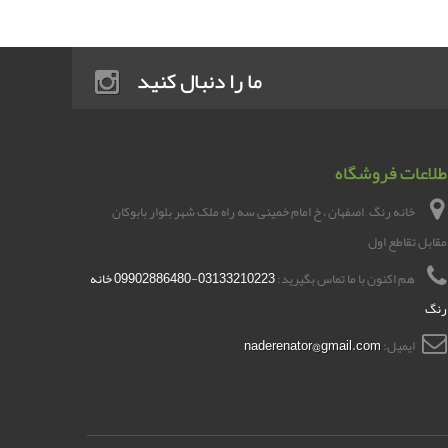
ما را دنبال کنید
طلاعات فروشگاه
خانه رنگ , اصفهان ، خ امام خمینی سه راه ملک شهر بلوار بابوکان
مقابل تقاطع اول
هم اکنون با ما تماس بگیرید:
03133210223-09902886480 خانه
رنگ
ایمیل:
naderenator@gmail.com