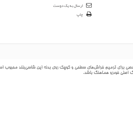
ارسال به یک دوست
چاپ
راي ترميم خراش‌هاي سطحي و کوچک روي بدنه اين شاسي‌بلند محبوب است. ا
نگ اصلي خودرو هماهنگ باشد.