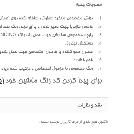
محتويات جعبه
براش مخصوص ميکرو سفارشي ساخته شده براي اعمال
واکس کارنوبا جهت تميز کردن و براق کردن رنگ بعد از پ
پارچه مخصوص سفارشي جهت عمل بلندينگ BLENDING (محوسازي رنگهاي اضافه و بيرون زده)
دستکش نيترول
محلول محو کننده با فرمول اختصاصي جهت عمل بلندي
فوم فشرده
رنگ مخصوص با فرمول اختصاصي و ترکيب شده ويژه هر
براي پيدا کردن کد رنگ ماشين خود
ا
نقد و نظرات
تاکنون هیچ نقدی از طرف کاربران نوشته نشده.