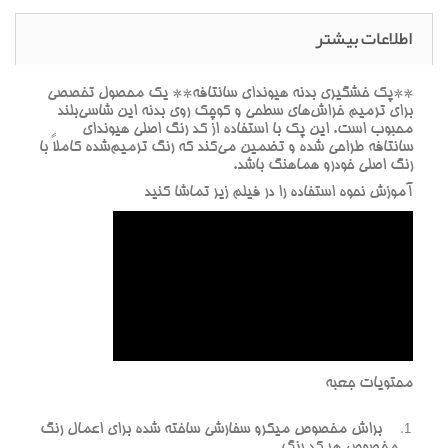
اطلاعات بیشتر
**پک خشگيري بدنه هيونداي سانتافه** يک محصول تخصصي
براي ترميم خراش‌هاي سطحي و کوچک روي بدنه اين شاسي‌بلند
محبوب است. اين پک با استفاده از کد رنگ اصلي هيونداي
سانتافه طراحي شده و تضمين مي‌کند که رنگ ترميم‌شده کاملاً با
رنگ اصلي خودرو هماهنگ باشد.
آموزش نحوه استفاده را در فيلم زير تماشا کنيد
محتويات جعبه
براش مخصوص ميکرو سفارشي ساخته شده براي اعمال رنگ
مخصوص هر کد رنگ