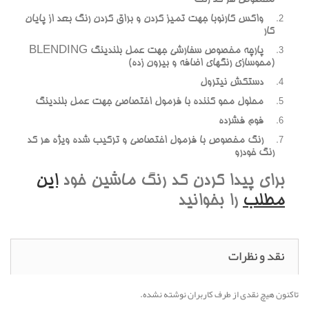
واکس کارنوبا جهت تميز کردن و براق کردن رنگ بعد از پايان
کار
پارچه مخصوص سفارشي جهت عمل بلندينگ BLENDING
(محوسازي رنگهاي اضافه و بيرون زده)
دستکش نيترول
محلول محو کننده با فرمول اختصاصي جهت عمل بلندينگ
فوم فشرده
رنگ مخصوص با فرمول اختصاصي و ترکيب شده ويژه هر کد
رنگ خودرو
براي پيدا کردن کد رنگ ماشين خود
اين
مطلب
را بخوانيد
نقد و نظرات
تاکنون هیچ نقدی از طرف کاربران نوشته نشده.