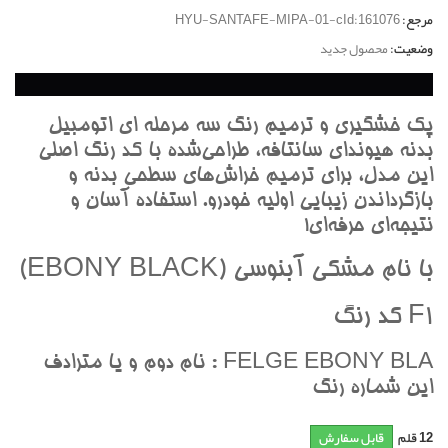
مرجع:
HYU-SANTAFE-MIPA-01-cId:161076
وضعیت:
محصول جدید
پک خشگيري و ترميم رنگ سه مرحله اي اتومبيل
بدنه هيونداي سانتافه، طراحي‌شده با کد رنگ اصلي
اين مدل، براي ترميم خراش‌هاي سطحي بدنه و
بازگرداندن زيبايي اوليه خودرو. استفاده آسان و
نتيجه‌اي حرفه‌اي!
با نام مشکي آبنوسي (EBONY BLACK)
F1 کد رنگ
FELGE EBONY BLA : نام دوم و يا مترادف
اين شماره رنگ
12
قلم
قابل سفارش