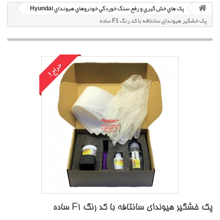
پک هاي خش گيري و رفع سنگ خوردگي خودروهاي هيونداي Hyundai
پک خشگير هیوندای سانتافه با کد رنگ F1 ساده
حراج!
پک خشگير هیوندای سانتافه با کد رنگ F1 ساده