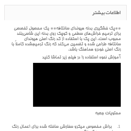
اطلاعات بیشتر
**پک خشگيري بدنه هيونداي سانتافه** يک محصول تخصصي
براي ترميم خراش‌هاي سطحي و کوچک روي بدنه اين شاسي‌بلند
محبوب است. اين پک با استفاده از کد رنگ اصلي هيونداي
سانتافه طراحي شده و تضمين مي‌کند که رنگ ترميم‌شده کاملاً با
رنگ اصلي خودرو هماهنگ باشد.
آموزش نحوه استفاده را در فيلم زير تماشا کنيد
محتويات جعبه
براش مخصوص ميکرو سفارشي ساخته شده براي اعمال رنگ