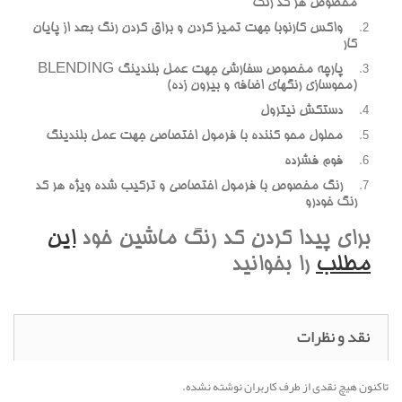
مخصوص هر کد رنگ
واکس کارنوبا جهت تميز کردن و براق کردن رنگ بعد از پايان
کار
پارچه مخصوص سفارشي جهت عمل بلندينگ BLENDING
(محوسازي رنگهاي اضافه و بيرون زده)
دستکش نيترول
محلول محو کننده با فرمول اختصاصي جهت عمل بلندينگ
فوم فشرده
رنگ مخصوص با فرمول اختصاصي و ترکيب شده ويژه هر کد
رنگ خودرو
براي پيدا کردن کد رنگ ماشين خود
اين
مطلب
را بخوانيد
نقد و نظرات
تاکنون هیچ نقدی از طرف کاربران نوشته نشده.