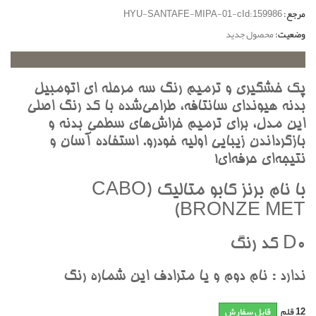
مرجع:
HYU-SANTAFE-MIPA-01-cId:159986
وضعیت:
محصول جدید
پک خشگيري و ترميم رنگ سه مرحله اي اتومبيل
بدنه هيونداي سانتافه، طراحي‌شده با کد رنگ اصلي
اين مدل، براي ترميم خراش‌هاي سطحي بدنه و
بازگرداندن زيبايي اوليه خودرو. استفاده آسان و
نتيجه‌اي حرفه‌اي!
با نام برنز کابو متاليک (CABO
BRONZE MET)
D0 کد رنگ
ندارد : نام دوم و يا مترادف اين شماره رنگ
12
قلم
قابل سفارش