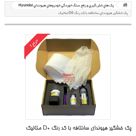
پک هاي خش گيري و رفع سنگ خوردگي خودروهاي هيونداي Hyundai
پک خشگير هیوندای سانتافه با کد رنگ D0 متاليک
حراج!
پک خشگير هیوندای سانتافه با کد رنگ D0 متاليک