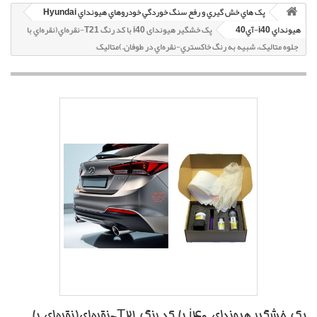
پک هاي خش گيري و رفع سنگ خوردگي خودروهاي هيونداي Hyundai
هيونداي i40-آي40
پک خشگير هیوندای i40 با کد رنگ T21-نقره‌اي(نقره‌اي با
جلوه متاليک، شبيه به رنگ خاکستري-نقره‌اي در طوفان.)متاليک
پک خشگير هیوندای i40 با کد رنگ T21-نقره‌اي(نقره‌اي با