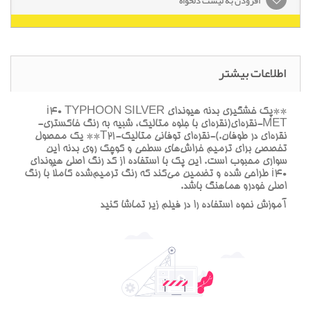
افزودن به لیست دلخواه
اطلاعات بیشتر
**پک خشگيري بدنه هيونداي i40 TYPHOON SILVER
MET-نقره‌اي(نقره‌اي با جلوه متاليک، شبيه به رنگ خاکستري-
نقره‌اي در طوفان.)-نقره‌اي توفاني متاليک-T21** يک محصول
تخصصي براي ترميم خراش‌هاي سطحي و کوچک روي بدنه اين
سواري محبوب است. اين پک با استفاده از کد رنگ اصلي هيونداي
i40 طراحي شده و تضمين مي‌کند که رنگ ترميم‌شده کاملاً با رنگ
اصلي خودرو هماهنگ باشد.
آموزش نحوه استفاده را در فيلم زير تماشا کنيد