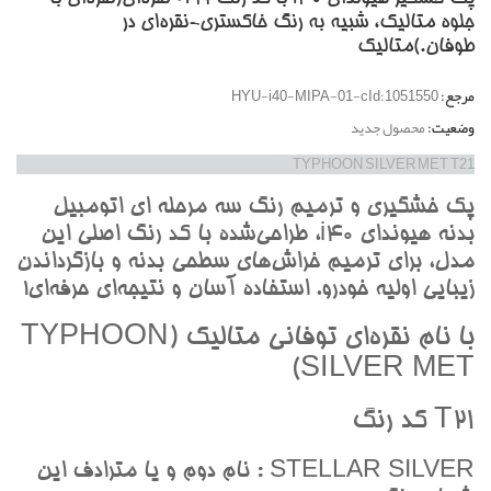
جلوه متاليک، شبيه به رنگ خاکستري-نقره‌اي در
طوفان.)متاليک
مرجع:
HYU-i40-MIPA-01-cId:1051550
وضعیت:
محصول جدید
TYPHOON SILVER MET T21
پک خشگيري و ترميم رنگ سه مرحله اي اتومبيل
بدنه هيونداي i40، طراحي‌شده با کد رنگ اصلي اين
مدل، براي ترميم خراش‌هاي سطحي بدنه و بازگرداندن
زيبايي اوليه خودرو. استفاده آسان و نتيجه‌اي حرفه‌اي!
با نام نقره‌اي توفاني متاليک (TYPHOON
SILVER MET)
T21 کد رنگ
STELLAR SILVER : نام دوم و يا مترادف اين