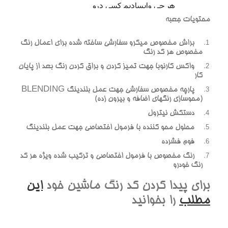
محتويات جعبه
براش مخصوص ميکرو سفارشي ساخته شده براي اعمال رنگ
مخصوص هر کد رنگ
واکس کارنوبا جهت تميز کردن و براق کردن رنگ بعد از پايان
کار
پارچه مخصوص سفارشي جهت عمل بلندينگ BLENDING
(محوسازي رنگهاي اضافه و بيرون زده)
دستکش نيترول
محلول محو کننده با فرمول اختصاصي جهت عمل بلندينگ
فوم فشرده
رنگ مخصوص با فرمول اختصاصي و ترکيب شده ويژه هر کد
رنگ خودرو
براي پيدا کردن کد رنگ ماشين خود
اين
مطلب
را بخوانيد