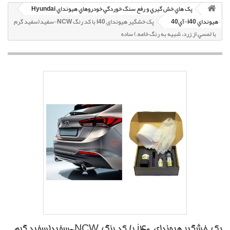
پک هاي خش گيري و رفع سنگ خوردگي خودروهاي هيونداي Hyundai
هيونداي i40-آي40
پک خشگير هیوندای i40 با کد رنگ NCW-سفيد(سفيد گرم
با لمسي از زرد، شبيه به رنگ خامه.) ساده
پک خشگير هیوندای i40 با کد رنگ NCW-سفيد(سفيد گرم