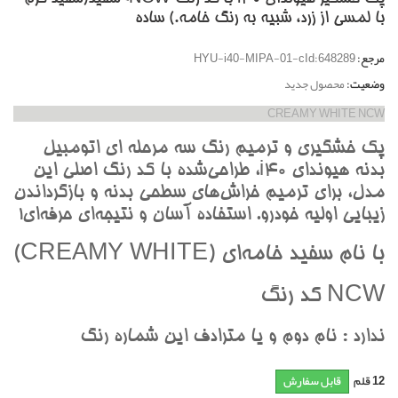
با لمسي از زرد، شبيه به رنگ خامه.) ساده
مرجع:
HYU-i40-MIPA-01-cId:648289
وضعیت:
محصول جدید
CREAMY WHITE NCW
پک خشگيري و ترميم رنگ سه مرحله اي اتومبيل
بدنه هيونداي i40، طراحي‌شده با کد رنگ اصلي اين
مدل، براي ترميم خراش‌هاي سطحي بدنه و بازگرداندن
زيبايي اوليه خودرو. استفاده آسان و نتيجه‌اي حرفه‌اي!
با نام سفيد خامه‌اي (CREAMY WHITE)
NCW کد رنگ
ندارد : نام دوم و يا مترادف اين شماره رنگ
12
قلم
قابل سفارش