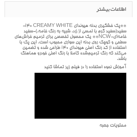
اطلاعات بیشتر
**پک خشگيري بدنه هيونداي i40 CREAMY WHITE-
سفيد(سفيد گرم با لمسي از زرد، شبيه به رنگ خامه.)-سفيد
خامه‌اي-NCW** يک محصول تخصصي براي ترميم خراش‌هاي
سطحي و کوچک روي بدنه اين سواري محبوب است. اين پک با
استفاده از کد رنگ اصلي هيونداي i40 طراحي شده و تضمين
مي‌کند که رنگ ترميم‌شده کاملاً با رنگ اصلي خودرو هماهنگ
باشد.
آموزش نحوه استفاده را در فيلم زير تماشا کنيد
محتويات جعبه