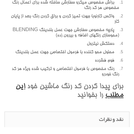
براش مخصوص ميکرو سفارشي ساخته شده براي اعمال رنگ
مخصوص هر کد رنگ
واکس کارنوبا جهت تميز کردن و براق کردن رنگ بعد از پايان
کار
پارچه مخصوص سفارشي جهت عمل بلندينگ BLENDING
(محوسازي رنگهاي اضافه و بيرون زده)
دستکش نيترول
محلول محو کننده با فرمول اختصاصي جهت عمل بلندينگ
فوم فشرده
رنگ مخصوص با فرمول اختصاصي و ترکيب شده ويژه هر کد
رنگ خودرو
براي پيدا کردن کد رنگ ماشين خود
اين
مطلب
را بخوانيد
نقد و نظرات