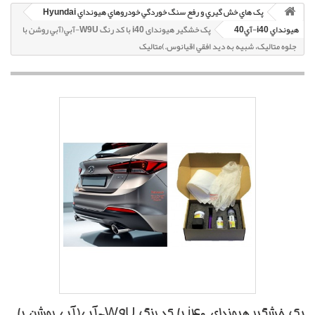
پک هاي خش گيري و رفع سنگ خوردگي خودروهاي هيونداي Hyundai
هيونداي i40-آي40
پک خشگير هیوندای i40 با کد رنگ W9U-آبي(آبي روشن با
جلوه متاليک، شبيه به ديد افقي اقيانوس.)متاليک
پک خشگير هیوندای i40 با کد رنگ W9U-آبي(آبي روشن با