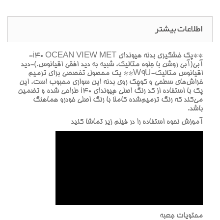
اطلاعات بیشتر
**پک خشگيري بدنه هيونداي i40 OCEAN VIEW MET-
آبي(آبي روشن با جلوه متاليک، شبيه به ديد افقي اقيانوس.)-ديد
اقيانوس متاليک-W9U** يک محصول تخصصي براي ترميم
خراش‌هاي سطحي و کوچک روي بدنه اين سواري محبوب است. اين
پک با استفاده از کد رنگ اصلي هيونداي i40 طراحي شده و تضمين
مي‌کند که رنگ ترميم‌شده کاملاً با رنگ اصلي خودرو هماهنگ
باشد.
آموزش نحوه استفاده را در فيلم زير تماشا کنيد
محتويات جعبه