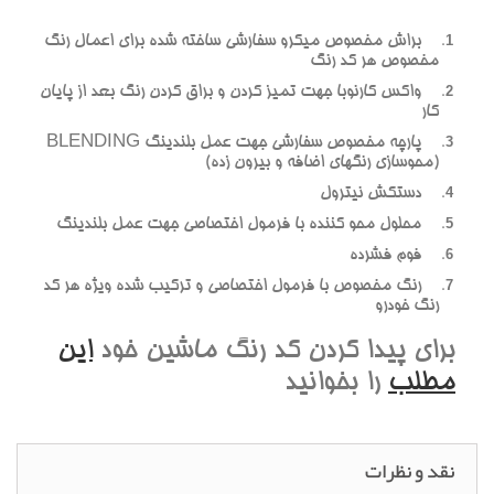
براش مخصوص ميکرو سفارشي ساخته شده براي اعمال رنگ
مخصوص هر کد رنگ
واکس کارنوبا جهت تميز کردن و براق کردن رنگ بعد از پايان
کار
پارچه مخصوص سفارشي جهت عمل بلندينگ BLENDING
(محوسازي رنگهاي اضافه و بيرون زده)
دستکش نيترول
محلول محو کننده با فرمول اختصاصي جهت عمل بلندينگ
فوم فشرده
رنگ مخصوص با فرمول اختصاصي و ترکيب شده ويژه هر کد
رنگ خودرو
براي پيدا کردن کد رنگ ماشين خود
اين
مطلب
را بخوانيد
نقد و نظرات