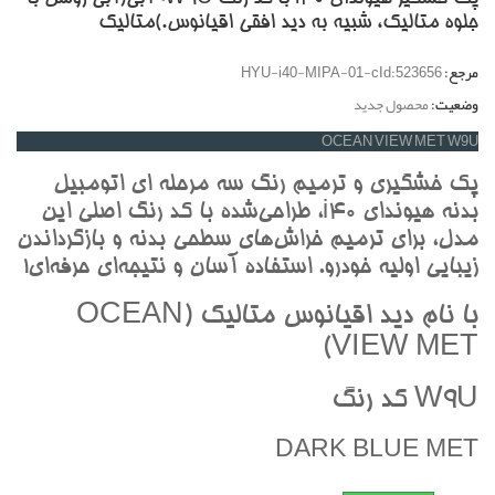
جلوه متاليک، شبيه به ديد افقي اقيانوس.)متاليک
مرجع:
HYU-i40-MIPA-01-cId:523656
وضعیت:
محصول جدید
OCEAN VIEW MET W9U
پک خشگيري و ترميم رنگ سه مرحله اي اتومبيل
بدنه هيونداي i40، طراحي‌شده با کد رنگ اصلي اين
مدل، براي ترميم خراش‌هاي سطحي بدنه و بازگرداندن
زيبايي اوليه خودرو. استفاده آسان و نتيجه‌اي حرفه‌اي!
با نام ديد اقيانوس متاليک (OCEAN
VIEW MET)
W9U کد رنگ
DARK BLUE MET