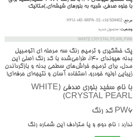
با جلوه صدفي، شبيه به بلورهاي شيشه‌اي.)متاليک
مرجع:
HYU-i40-MIPA-01-cId:504402
وضعیت:
محصول جدید
WHITE CRYSTAL PEARL PW6
پک خشگيري و ترميم رنگ سه مرحله اي اتومبيل
بدنه هيونداي i40، طراحي‌شده با کد رنگ اصلي اين
مدل، براي ترميم خراش‌هاي سطحي بدنه و بازگرداندن
زيبايي اوليه خودرو. استفاده آسان و نتيجه‌اي حرفه‌اي!
با نام سفيد بلوري صدفي (WHITE
CRYSTAL PEARL)
PW6 کد رنگ
ندارد : نام دوم و يا مترادف اين شماره رنگ