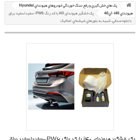
پک هاي خش گيري و رفع سنگ خوردگي خودروهاي هيونداي Hyundai
هيونداي i40-آي40
پک خشگير هیوندای i40 با کد رنگ PW6-سفيد(سفيد براق
با جلوه صدفي، شبيه به بلورهاي شيشه‌اي.)متاليک
پک خشگير هیوندای i40 با کد رنگ PW6-سفيد(سفيد براق