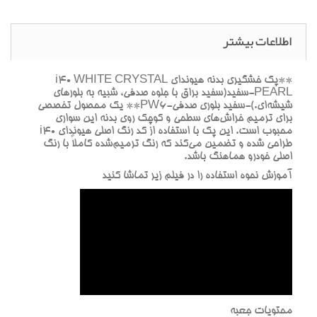
اطلاعات بیشتر
**پک خشگيري بدنه هيونداي i40 WHITE CRYSTAL
PEARL-سفيد(سفيد براق با جلوه صدفي، شبيه به بلورهاي
شيشه‌اي.)-سفيد بلوري صدفي-PW6** يک محصول تخصصي
براي ترميم خراش‌هاي سطحي و کوچک روي بدنه اين سواري
محبوب است. اين پک با استفاده از کد رنگ اصلي هيونداي i40
طراحي شده و تضمين مي‌کند که رنگ ترميم‌شده کاملاً با رنگ
اصلي خودرو هماهنگ باشد.
آموزش نحوه استفاده را در فيلم زير تماشا کنيد
محتويات جعبه