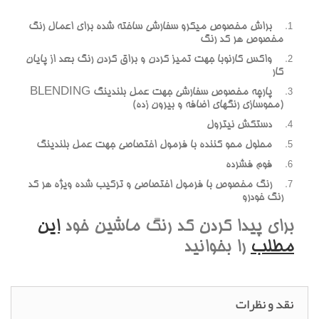
براش مخصوص ميکرو سفارشي ساخته شده براي اعمال رنگ
مخصوص هر کد رنگ
واکس کارنوبا جهت تميز کردن و براق کردن رنگ بعد از پايان
کار
پارچه مخصوص سفارشي جهت عمل بلندينگ BLENDING
(محوسازي رنگهاي اضافه و بيرون زده)
دستکش نيترول
محلول محو کننده با فرمول اختصاصي جهت عمل بلندينگ
فوم فشرده
رنگ مخصوص با فرمول اختصاصي و ترکيب شده ويژه هر کد
رنگ خودرو
براي پيدا کردن کد رنگ ماشين خود
اين
مطلب
را بخوانيد
نقد و نظرات