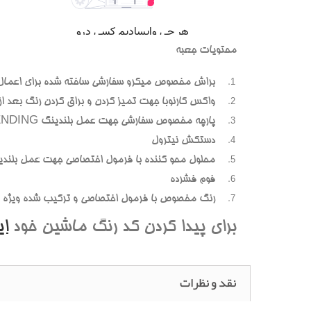
محتويات جعبه
براش مخصوص ميکرو سفارشي ساخته شده براي اعمال
واکس کارنوبا جهت تميز کردن و براق کردن رنگ بعد از پ
پارچه مخصوص سفارشي جهت عمل بلندينگ BLENDING (محوسازي رنگهاي اضافه و بيرون زده)
دستکش نيترول
محلول محو کننده با فرمول اختصاصي جهت عمل بلندي
فوم فشرده
رنگ مخصوص با فرمول اختصاصي و ترکيب شده ويژه هر
براي پيدا کردن کد رنگ ماشين خود
ا
نقد و نظرات