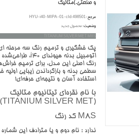
و صنعتي.)متاليک
مرجع:
HYU-i40-MIPA-01-cId:498501
وضعیت:
محصول جدید
TITANIUM SILVER MET M8S
پک خشگيري و ترميم رنگ سه مرحله اي
اتومبيل بدنه هيونداي i40، طرا
رنگ اصلي اين مدل، براي ترميم خراش‌ه
سطحي بدنه و بازگرداندن زيبايي اوليه خو
استفاده آسان و نتيجه‌اي حرفه‌اي!
با نام نقره‌اي تيتانيوم متاليک
(TITANIUM SILVER MET)
M8S کد رنگ
ندارد : نام دوم و يا مترادف اين شماره