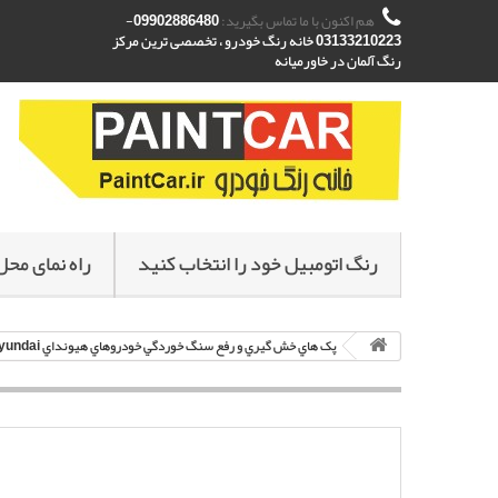
هم اکنون با ما تماس بگیرید:
09902886480-
03133210223 خانه رنگ خودرو ، تخصصی ترین مرکز
رنگ آلمان در خاورمیانه
رنگ اتومبیل خود را انتخاب کنید
راه نمای محل
پک هاي خش گيري و رفع سنگ خوردگي خودروهاي هيونداي Hyundai