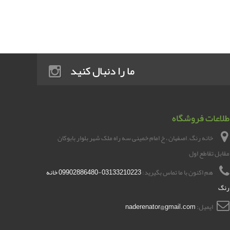
ما را دنبال کنید
طلاعات فروشگاه
خانه رنگ , اصفهان ، خ امام خمینی سه راه ملک شهر بلوار بابوکان
مقابل تقاطع اول
هم اکنون با ما تماس بگیرید:
03133210223-09902886480 خانه
رنگ
ایمیل:
naderenator@gmail.com