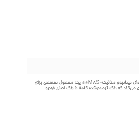
**پک خشگيري بدنه هيونداي i40 TITANIUM SILVER MET-نقره‌اي(نقره‌اي با جلوه فلزي شبيه به فلز تيتانيوم، براق و صنعتي.)-نقره‌اي تيتانيوم متاليک-M8S** يک محصول تخصصي براي
وب است. اين پک با استفاده از کد رنگ اصلي هيونداي i40 طراحي شده و تضمين مي‌کند که رنگ ترميم‌شده کاملاً با رنگ اصلي خودرو