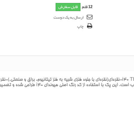
12
قلم
قابل سفارش
ارسال به یک دوست
چاپ
ترميم خراش‌هاي سطحي و کوچک روي بدنه اين سواري محب