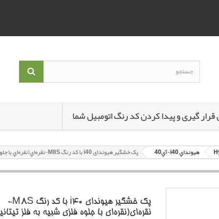
 قرار گیری و پیدا کردن کد رنگ اتومبیل شما
هيونداي i40-آي40
پک خشگير هیوندای i40 با کد رنگ M8S-نقره‌اي(نقره‌اي با جلوه فلزي شبيه به فلز تيتانيوم، براق و صنعتي.)متاليک
پک خشگير هیوندای i40 با کد رنگ M8S-
نقره‌اي(نقره‌اي با جلوه فلزي شبيه به فلز تيتاني