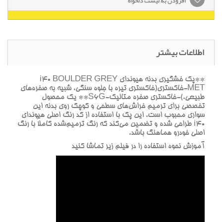
افزودن به لیست دلخواه
اطلاعات بیشتر
**پک خشگيري بدنه هيونداي i40 BOULDER GREY
MET-خاکستري(خاکستري تيره با جلوه سنگي، شبيه به صخره‌هاي
طبيعي.)-خاکستري صخره متاليک-S6G** يک محصول
تخصصي براي ترميم خراش‌هاي سطحي و کوچک روي بدنه اين
سواري محبوب است. اين پک با استفاده از کد رنگ اصلي هيونداي
i40 طراحي شده و تضمين مي‌کند که رنگ ترميم‌شده کاملاً با رنگ
اصلي خودرو هماهنگ باشد.
آموزش نحوه استفاده را در فيلم زير تماشا کنيد