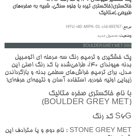
خاکستري(خاکستري تيره با جلوه سنگي، شبيه به صخره‌هاي
طبيعي.)متاليک
مرجع:
HYU-i40-MIPA-01-cId:493767
وضعیت:
محصول جدید
BOULDER GREY MET S6G
پک خشگيري و ترميم رنگ سه مرحله اي اتومبيل
بدنه هيونداي i40، طراحي‌شده با کد رنگ اصلي اين
مدل، براي ترميم خراش‌هاي سطحي بدنه و بازگرداندن
زيبايي اوليه خودرو. استفاده آسان و نتيجه‌اي حرفه‌اي!
با نام خاکستري صخره متاليک
(BOULDER GREY MET)
S6G کد رنگ
STONE GREY MET : نام دوم و يا مترادف اين