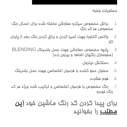
محتويات جعبه
براش مخصوص ميکرو سفارشي ساخته شده براي اعمال رنگ
مخصوص هر کد رنگ
واکس کارنوبا جهت تميز کردن و براق کردن رنگ بعد از پايان
کار
پارچه مخصوص سفارشي جهت عمل بلندينگ BLENDING
(محوسازي رنگهاي اضافه و بيرون زده)
دستکش نيترول
محلول محو کننده با فرمول اختصاصي جهت عمل بلندينگ
فوم فشرده
رنگ مخصوص با فرمول اختصاصي و ترکيب شده ويژه هر کد
رنگ خودرو
براي پيدا کردن کد رنگ ماشين خود
اين
مطلب
را بخوانيد