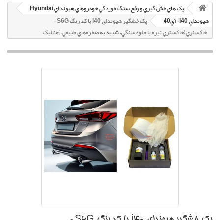
پک هاي خش گيري و رفع سنگ خوردگي خودروهاي هيونداي Hyundai
هيونداي i40-آي40
پک خشگير هیوندای i40 با کد رنگ S6G-
خاکستري(خاکستري تيره با جلوه سنگي، شبيه به صخره‌هاي طبيعي.)متاليک
پک خشگير هیوندای i40 با کد رنگ S6G-