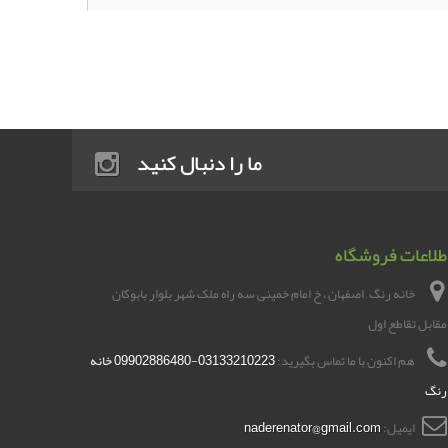
ما را دنبال کنید
طلاعات فروشگاه
خانه رنگ , اصفهان ، خ امام خمینی سه راه ملک شهر بلوار بابوکان
مقابل تقاطع اول
هم اکنون با ما تماس بگیرید:
03133210223-09902886480 خانه
رنگ
ایمیل:
naderenator@gmail.com