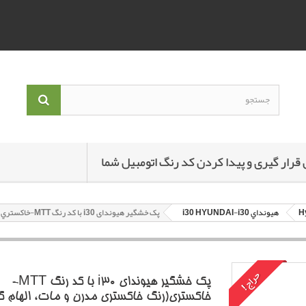
 قرار گیری و پیدا کردن کد رنگ اتومبیل شما
هيونداي i30 HYUNDAI-i30
پک خشگير هیوندای i30 با کد رنگ MTT-خاکستري(رنگ خاکستري مدرن و مات، الهام گرفته از فرهنگ چيني.) متاليک
حراج!
پک خشگير هیوندای i30 با کد رنگ MTT-
خاکستري(رنگ خاکستري مدرن و مات، الهام گر