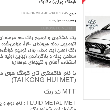
فرهنگ چيني.) متاليک
مرجع:
HYU-i30-MIPA-01-cId:1013345
وضعیت:
محصول جدید
TAI KONG HUI MET MTT
پک خشگيري و ترميم رنگ سه مرحله اي
اتومبيل بدنه هيونداي i30، طرا
رنگ اصلي اين مدل، براي ترميم خراش‌ه
سطحي بدنه و بازگرداندن زيبايي اوليه خو
استفاده آسان و نتيجه‌اي حرفه‌اي!
با نام خاکستري تاي کونگ هوي م
(TAI KONG HUI MET)
MTT کد رنگ
FLUID METAL MET : نام دوم و ي
مترادف اين شماره رنگ