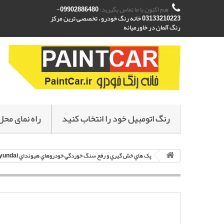
هم اکنون با ما تماس بگیرید:
09902886480-
03133210223 خانه رنگ خودرو ، تخصصی ترین مرکز
رنگ آلمان در خاورمیانه
رنگ اتومبیل خود را انتخاب کنید
راه نمای محل
پک هاي خش گيري و رفع سنگ خوردگي خودروهاي هيونداي Hyundai