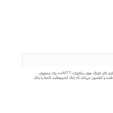
**پک خشگيري بدنه هيونداي i30 TAI KONG HUI MET-خاکستري(رنگ خاکستري مدرن و مات، الهام گرفته از فرهنگ چيني.)-خاکستري تاي کونگ هوي متاليک-MTT** يک محصول
ش‌هاي سطحي و کوچک روي بدنه اين سواري محبوب است. اين پک با استفاده از کد رنگ اصلي هيونداي i30 طراحي شده و تضمين مي‌کند که رنگ ترميم‌شده کاملاً با رنگ