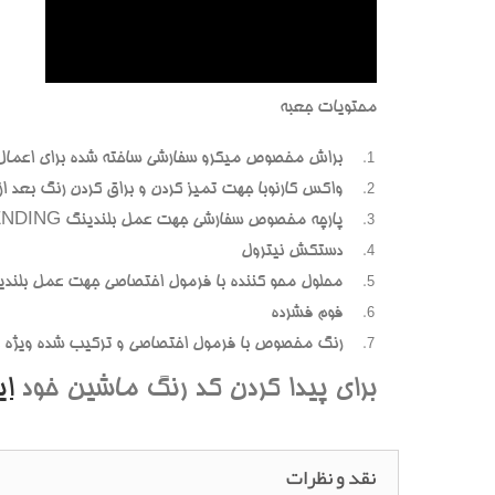
محتويات جعبه
براش مخصوص ميکرو سفارشي ساخته شده براي اعمال
واکس کارنوبا جهت تميز کردن و براق کردن رنگ بعد از پ
پارچه مخصوص سفارشي جهت عمل بلندينگ BLENDING (محوسازي رنگهاي اضافه و بيرون زده)
دستکش نيترول
محلول محو کننده با فرمول اختصاصي جهت عمل بلندي
فوم فشرده
رنگ مخصوص با فرمول اختصاصي و ترکيب شده ويژه هر
براي پيدا کردن کد رنگ ماشين خود
ا
نقد و نظرات