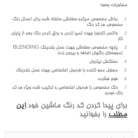
محتويات جعبه
براش مخصوص ميکرو سفارشي ساخته شده براي اعمال رنگ
مخصوص هر کد رنگ
واکس کارنوبا جهت تميز کردن و براق کردن رنگ بعد از پايان
کار
پارچه مخصوص سفارشي جهت عمل بلندينگ BLENDING
(محوسازي رنگهاي اضافه و بيرون زده)
دستکش نيترول
محلول محو کننده با فرمول اختصاصي جهت عمل بلندينگ
فوم فشرده
رنگ مخصوص با فرمول اختصاصي و ترکيب شده ويژه هر کد
رنگ خودرو
براي پيدا کردن کد رنگ ماشين خود
اين
مطلب
را بخوانيد