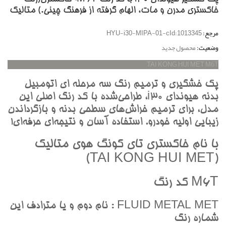
خاکستري مدرن و مات، الهام گرفته از فرهنگ چيني.) متاليک
مرجع:
HYU-i30-MIPA-01-cId:1013345
وضعیت:
محصول جدید
TAI KONG HUI MET M6T
پک خشگيري و ترميم رنگ سه مرحله اي اتومبيل
بدنه هيونداي i30، طراحي‌شده با کد رنگ اصلي اين
مدل، براي ترميم خراش‌هاي سطحي بدنه و بازگرداندن
زيبايي اوليه خودرو. استفاده آسان و نتيجه‌اي حرفه‌اي!
با نام خاکستري تاي کونگ هوي متاليک
(TAI KONG HUI MET)
M6T کد رنگ
FLUID METAL MET : نام دوم و يا مترادف اين
شماره رنگ