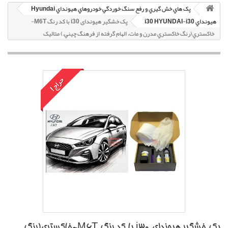
پک هاي خش گيري و رفع سنگ خوردگي خودروهاي هيونداي Hyundai
هيونداي i30 HYUNDAI-i30
پک خشگير هیوندای i30 با کد رنگ M6T-
خاکستري(رنگ خاکستري مدرن و مات، الهام گرفته از فرهنگ چيني.) متاليک
حراج!
پک خشگير هیوندای i30 با کد رنگ M6T-خاکستري(رنگ