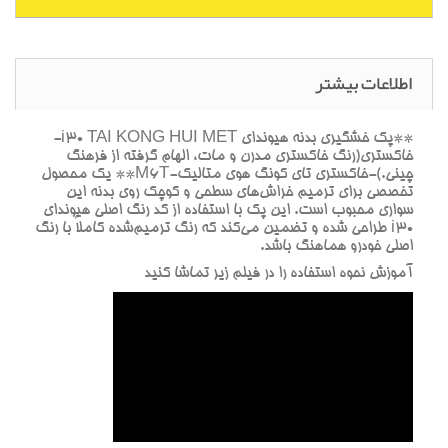
اطلاعات بیشتر
**پک خشگيري بدنه هيونداي i30 TAI KONG HUI MET-
خاکستري(رنگ خاکستري مدرن و مات، الهام گرفته از فرهنگ
چيني.)-خاکستري تاي کونگ هوي متاليک-M6T** يک محصول
تخصصي براي ترميم خراش‌هاي سطحي و کوچک روي بدنه اين
سواري محبوب است. اين پک با استفاده از کد رنگ اصلي هيونداي
i30 طراحي شده و تضمين مي‌کند که رنگ ترميم‌شده کاملاً با رنگ
اصلي خودرو هماهنگ باشد.
آموزش نحوه استفاده را در فيلم زير تماشا کنيد