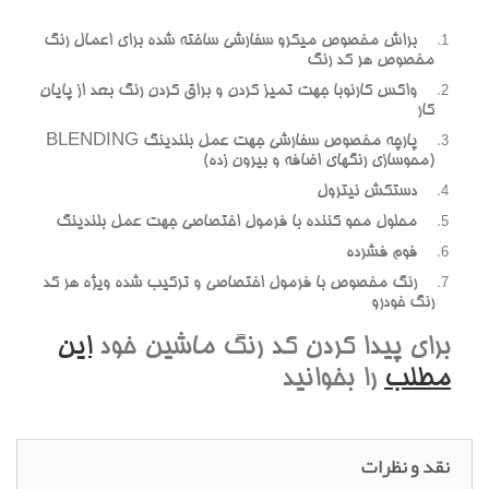
براش مخصوص ميکرو سفارشي ساخته شده براي اعمال رنگ
مخصوص هر کد رنگ
واکس کارنوبا جهت تميز کردن و براق کردن رنگ بعد از پايان
کار
پارچه مخصوص سفارشي جهت عمل بلندينگ BLENDING
(محوسازي رنگهاي اضافه و بيرون زده)
دستکش نيترول
محلول محو کننده با فرمول اختصاصي جهت عمل بلندينگ
فوم فشرده
رنگ مخصوص با فرمول اختصاصي و ترکيب شده ويژه هر کد
رنگ خودرو
براي پيدا کردن کد رنگ ماشين خود
اين
مطلب
را بخوانيد
نقد و نظرات