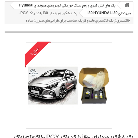
پک هاي خش گيري و رفع سنگ خوردگي خودروهاي هيونداي Hyundai
هيونداي i30 HYUNDAI-i30
پک خشگير هیوندای i30 با کد رنگ PGY-
خاکستري(رنگ خاکستري مات و ظريف، مناسب براي طراحي‌هاي مدرن.) ساده
حراج!
پک خشگير هیوندای i30 با کد رنگ PGY-خاکستري(رنگ