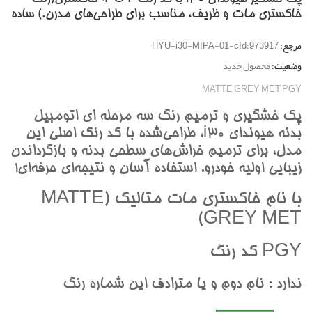
خاکستري مات و ظريف، مناسب براي طراحي‌هاي مدرن.) ساده
مرجع:
HYU-i30-MIPA-01-cId:973917
وضعیت:
محصول جدید
MATTE GREY MET PGY
پک خشگيري و ترميم رنگ سه مرحله اي اتومبيل
بدنه هيونداي i30، طراحي‌شده با کد رنگ اصلي اين
مدل، براي ترميم خراش‌هاي سطحي بدنه و بازگرداندن
زيبايي اوليه خودرو. استفاده آسان و نتيجه‌اي حرفه‌اي!
با نام خاکستري مات متاليک (MATTE
GREY MET)
PGY کد رنگ
ندارد : نام دوم و يا مترادف اين شماره رنگ