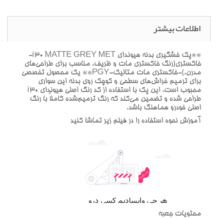
اطلاعات بیشتر
**پک خشگيري بدنه هيونداي i30 MATTE GREY MET-
خاکستري(رنگ خاکستري مات و ظريف، مناسب براي طراحي‌هاي
مدرن.)-خاکستري مات متاليک-PGY** يک محصول تخصصي
براي ترميم خراش‌هاي سطحي و کوچک روي بدنه اين سواري
محبوب است. اين پک با استفاده از کد رنگ اصلي هيونداي i30
طراحي شده و تضمين مي‌کند که رنگ ترميم‌شده کاملاً با رنگ
اصلي خودرو هماهنگ باشد.
آموزش نحوه استفاده را در فيلم زير تماشا کنيد
محتويات جعبه