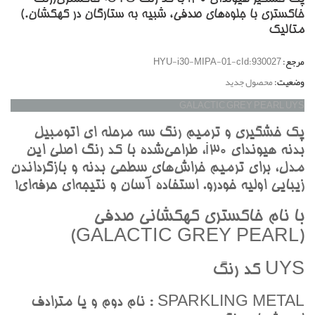
خاکستري با جلوه‌هاي صدفي، شبيه به ستارگان در کهکشان.)
متاليک
مرجع:
HYU-i30-MIPA-01-cId:930027
وضعیت:
محصول جدید
GALACTIC GREY PEARL UYS
پک خشگيري و ترميم رنگ سه مرحله اي اتومبيل
بدنه هيونداي i30، طراحي‌شده با کد رنگ اصلي اين
مدل، براي ترميم خراش‌هاي سطحي بدنه و بازگرداندن
زيبايي اوليه خودرو. استفاده آسان و نتيجه‌اي حرفه‌اي!
با نام خاکستري کهکشاني صدفي
(GALACTIC GREY PEARL)
UYS کد رنگ
SPARKLING METAL : نام دوم و يا مترادف