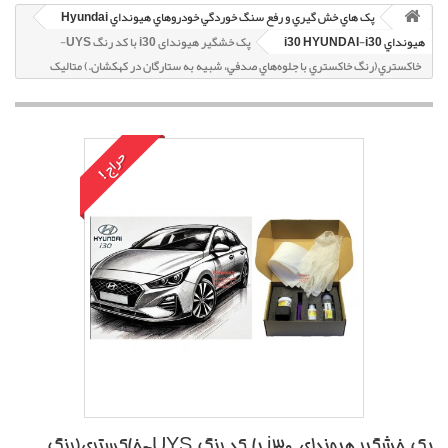
پک هاي خش گيري و رفع سنگ خوردگي خودروهاي هيونداي Hyundai
هيونداي i30 HYUNDAI-i30
پک خشگير هیوندای i30 با کد رنگ UYS-
خاکستري(رنگ خاکستري با جلوه‌هاي صدفي، شبيه به ستارگان در کهکشان.) متاليک
حراج!
پک خشگير هیوندای i30 با کد رنگ UYS-خاکستري(رنگ