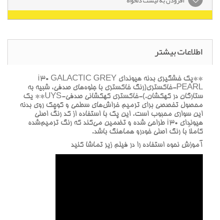
افزودن به لیست دلخواه
اطلاعات بیشتر
**پک خشگيري بدنه هيونداي i30 GALACTIC GREY
PEARL-خاکستري(رنگ خاکستري با جلوه‌هاي صدفي، شبيه به
ستارگان در کهکشان.)-خاکستري کهکشاني صدفي-UYS** يک
محصول تخصصي براي ترميم خراش‌هاي سطحي و کوچک روي بدنه
اين سواري محبوب است. اين پک با استفاده از کد رنگ اصلي
هيونداي i30 طراحي شده و تضمين مي‌کند که رنگ ترميم‌شده
کاملاً با رنگ اصلي خودرو هماهنگ باشد.
آموزش نحوه استفاده را در فيلم زير تماشا کنيد