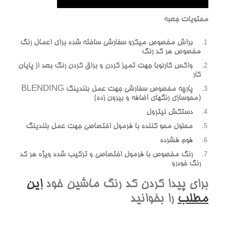
محتويات جعبه
براش مخصوص ميکرو سفارشي ساخته شده براي اعمال رنگ
مخصوص هر کد رنگ
واکس کارنوبا جهت تميز کردن و براق کردن رنگ بعد از پايان
کار
پارچه مخصوص سفارشي جهت عمل بلندينگ BLENDING
(محوسازي رنگهاي اضافه و بيرون زده)
دستکش نيترول
محلول محو کننده با فرمول اختصاصي جهت عمل بلندينگ
فوم فشرده
رنگ مخصوص با فرمول اختصاصي و ترکيب شده ويژه هر کد
رنگ خودرو
براي پيدا کردن کد رنگ ماشين خود
اين
مطلب
را بخوانيد