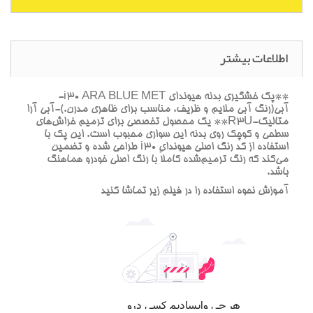
اطلاعات بیشتر
**پک خشگيري بدنه هيونداي i30 ARA BLUE MET-
آبي(رنگ آبي ملايم و ظريف، مناسب براي ظاهري مدرن.)-آبي آرا
متاليک-R3U** يک محصول تخصصي براي ترميم خراش‌هاي
سطحي و کوچک روي بدنه اين سواري محبوب است. اين پک با
استفاده از کد رنگ اصلي هيونداي i30 طراحي شده و تضمين
مي‌کند که رنگ ترميم‌شده کاملاً با رنگ اصلي خودرو هماهنگ
باشد.
آموزش نحوه استفاده را در فيلم زير تماشا کنيد