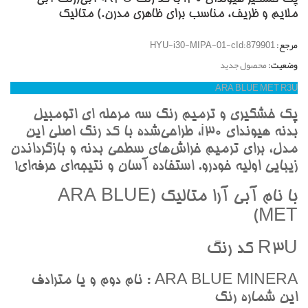
ملايم و ظريف، مناسب براي ظاهري مدرن.) متاليک
مرجع:
HYU-i30-MIPA-01-cId:879901
وضعیت:
محصول جدید
ARA BLUE MET R3U
پک خشگيري و ترميم رنگ سه مرحله اي اتومبيل
بدنه هيونداي i30، طراحي‌شده با کد رنگ اصلي اين
مدل، براي ترميم خراش‌هاي سطحي بدنه و بازگرداندن
زيبايي اوليه خودرو. استفاده آسان و نتيجه‌اي حرفه‌اي!
با نام آبي آرا متاليک (ARA BLUE
MET)
R3U کد رنگ
ARA BLUE MINERA : نام دوم و يا مترادف
اين شماره رنگ