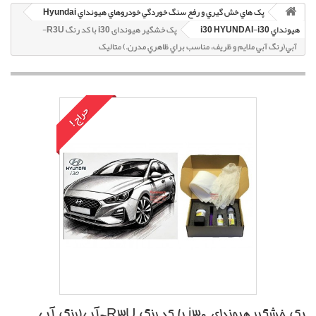
پک هاي خش گيري و رفع سنگ خوردگي خودروهاي هيونداي Hyundai
هيونداي i30 HYUNDAI-i30
پک خشگير هیوندای i30 با کد رنگ R3U-
آبي(رنگ آبي ملايم و ظريف، مناسب براي ظاهري مدرن.) متاليک
حراج!
پک خشگير هیوندای i30 با کد رنگ R3U-آبي(رنگ آبي