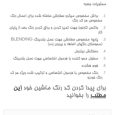
محتويات جعبه
براش مخصوص ميکرو سفارشي ساخته شده براي اعمال رنگ
مخصوص هر کد رنگ
واکس کارنوبا جهت تميز کردن و براق کردن رنگ بعد از پايان
کار
پارچه مخصوص سفارشي جهت عمل بلندينگ BLENDING
(محوسازي رنگهاي اضافه و بيرون زده)
دستکش نيترول
محلول محو کننده با فرمول اختصاصي جهت عمل بلندينگ
فوم فشرده
رنگ مخصوص با فرمول اختصاصي و ترکيب شده ويژه هر کد
رنگ خودرو
براي پيدا کردن کد رنگ ماشين خود
اين
مطلب
را بخوانيد