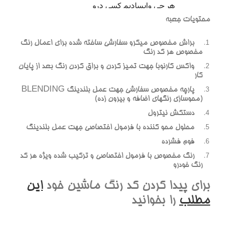
محتويات جعبه
براش مخصوص ميکرو سفارشي ساخته شده براي اعمال رنگ
مخصوص هر کد رنگ
واکس کارنوبا جهت تميز کردن و براق کردن رنگ بعد از پايان
کار
پارچه مخصوص سفارشي جهت عمل بلندينگ BLENDING
(محوسازي رنگهاي اضافه و بيرون زده)
دستکش نيترول
محلول محو کننده با فرمول اختصاصي جهت عمل بلندينگ
فوم فشرده
رنگ مخصوص با فرمول اختصاصي و ترکيب شده ويژه هر کد
رنگ خودرو
براي پيدا کردن کد رنگ ماشين خود
اين
مطلب
را بخوانيد