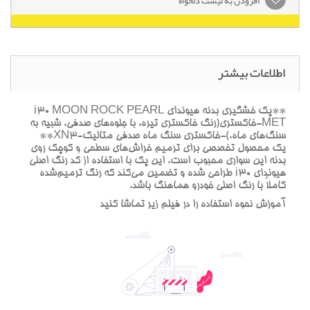
افزودن به لیست دلخواه
اطلاعات بیشتر
**پک خشگيري بدنه هيونداي i30 MOON ROCK PEARL
MET-خاکستري(رنگ خاکستري تيره، با جلوه‌هاي صدفي، شبيه به
سنگ‌هاي ماه.)-خاکستري سنگ ماه صدفي متاليک-XN3**
يک محصول تخصصي براي ترميم خراش‌هاي سطحي و کوچک روي
بدنه اين سواري محبوب است. اين پک با استفاده از کد رنگ اصلي
هيونداي i30 طراحي شده و تضمين مي‌کند که رنگ ترميم‌شده
کاملاً با رنگ اصلي خودرو هماهنگ باشد.
آموزش نحوه استفاده را در فيلم زير تماشا کنيد