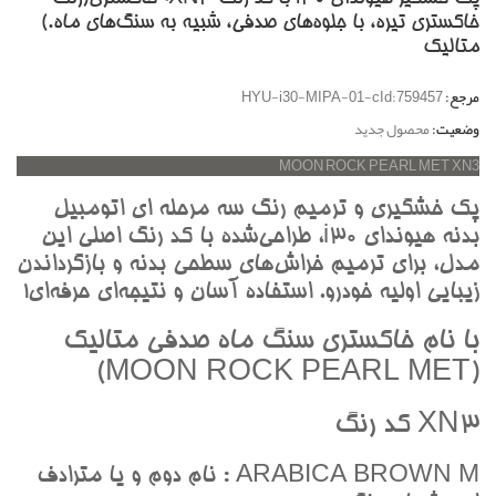
خاکستري تيره، با جلوه‌هاي صدفي، شبيه به سنگ‌هاي ماه.)
متاليک
مرجع:
HYU-i30-MIPA-01-cId:759457
وضعیت:
محصول جدید
MOON ROCK PEARL MET XN3
پک خشگيري و ترميم رنگ سه مرحله اي اتومبيل
بدنه هيونداي i30، طراحي‌شده با کد رنگ اصلي اين
مدل، براي ترميم خراش‌هاي سطحي بدنه و بازگرداندن
زيبايي اوليه خودرو. استفاده آسان و نتيجه‌اي حرفه‌اي!
با نام خاکستري سنگ ماه صدفي متاليک
(MOON ROCK PEARL MET)
XN3 کد رنگ
ARABICA BROWN M : نام دوم و يا مترادف