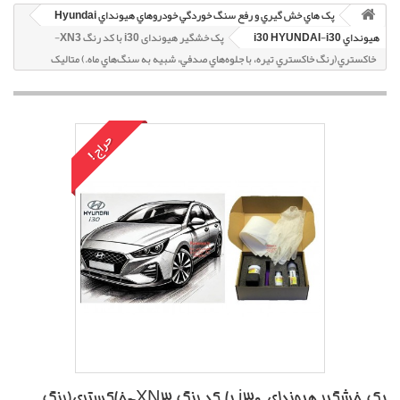
پک هاي خش گيري و رفع سنگ خوردگي خودروهاي هيونداي Hyundai
هيونداي i30 HYUNDAI-i30
پک خشگير هیوندای i30 با کد رنگ XN3-
خاکستري(رنگ خاکستري تيره، با جلوه‌هاي صدفي، شبيه به سنگ‌هاي ماه.) متاليک
حراج!
پک خشگير هیوندای i30 با کد رنگ XN3-خاکستري(رنگ