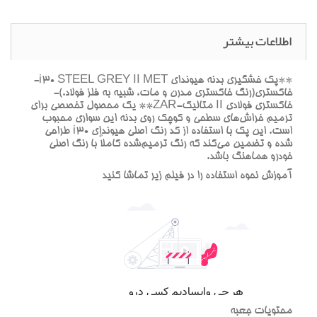
اطلاعات بیشتر
**پک خشگيري بدنه هيونداي i30 STEEL GREY II MET-
خاکستري(رنگ خاکستري مدرن و مات، شبيه به فلز فولاد.)-
خاکستري فولادي II متاليک-ZAR** يک محصول تخصصي براي
ترميم خراش‌هاي سطحي و کوچک روي بدنه اين سواري محبوب
است. اين پک با استفاده از کد رنگ اصلي هيونداي i30 طراحي
شده و تضمين مي‌کند که رنگ ترميم‌شده کاملاً با رنگ اصلي
خودرو هماهنگ باشد.
آموزش نحوه استفاده را در فيلم زير تماشا کنيد
محتويات جعبه