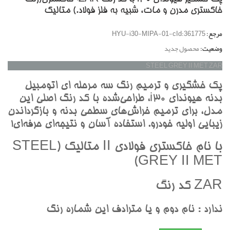
خاکستري مدرن و مات، شبيه به فلز فولاد.) متاليک
مرجع:
HYU-i30-MIPA-01-cId:361775
وضعیت:
محصول جدید
STEEL GREY II MET ZAR
پک خشگيري و ترميم رنگ سه مرحله اي اتومبيل
بدنه هيونداي i30، طراحي‌شده با کد رنگ اصلي اين
مدل، براي ترميم خراش‌هاي سطحي بدنه و بازگرداندن
زيبايي اوليه خودرو. استفاده آسان و نتيجه‌اي حرفه‌اي!
با نام خاکستري فولادي II متاليک (STEEL
GREY II MET)
ZAR کد رنگ
ندارد : نام دوم و يا مترادف اين شماره رنگ