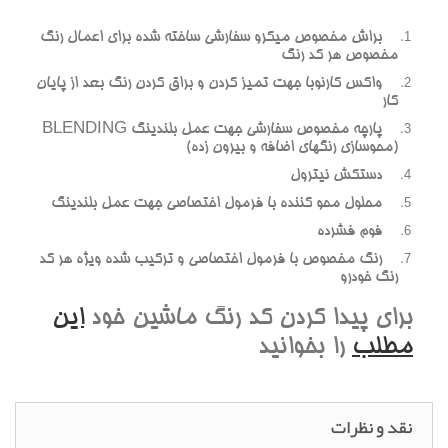
براش مخصوص ميکرو سفارشي ساخته شده براي اعمال رنگ
مخصوص هر کد رنگ
واکس کارنوبا جهت تميز کردن و براق کردن رنگ بعد از پايان
کار
پارچه مخصوص سفارشي جهت عمل بلندينگ BLENDING
(محوسازي رنگهاي اضافه و بيرون زده)
دستکش نيترول
محلول محو کننده با فرمول اختصاصي جهت عمل بلندينگ
فوم فشرده
رنگ مخصوص با فرمول اختصاصي و ترکيب شده ويژه هر کد
رنگ خودرو
براي پيدا کردن کد رنگ ماشين خود
اين
مطلب
را بخوانيد
نقد و نظرات