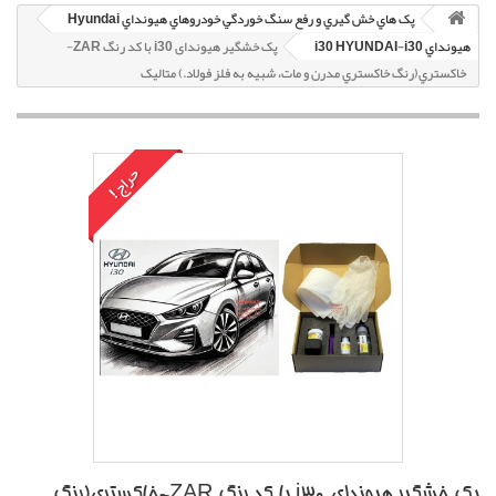
پک هاي خش گيري و رفع سنگ خوردگي خودروهاي هيونداي Hyundai
هيونداي i30 HYUNDAI-i30
پک خشگير هیوندای i30 با کد رنگ ZAR-
خاکستري(رنگ خاکستري مدرن و مات، شبيه به فلز فولاد.) متاليک
حراج!
پک خشگير هیوندای i30 با کد رنگ ZAR-خاکستري(رنگ