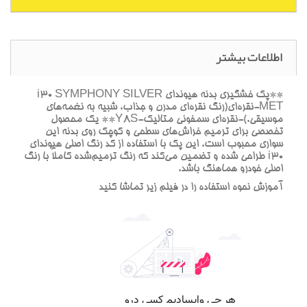
اطلاعات بیشتر
**پک خشگيري بدنه هيونداي i30 SYMPHONY SILVER
MET-نقره‌اي(رنگ نقره‌اي مدرن و جذاب، شبيه به نغمه‌هاي
موسيقي.)-نقره‌اي سمفوني متاليک-Y8S** يک محصول
تخصصي براي ترميم خراش‌هاي سطحي و کوچک روي بدنه اين
سواري محبوب است. اين پک با استفاده از کد رنگ اصلي هيونداي
i30 طراحي شده و تضمين مي‌کند که رنگ ترميم‌شده کاملاً با رنگ
اصلي خودرو هماهنگ باشد.
آموزش نحوه استفاده را در فيلم زير تماشا کنيد