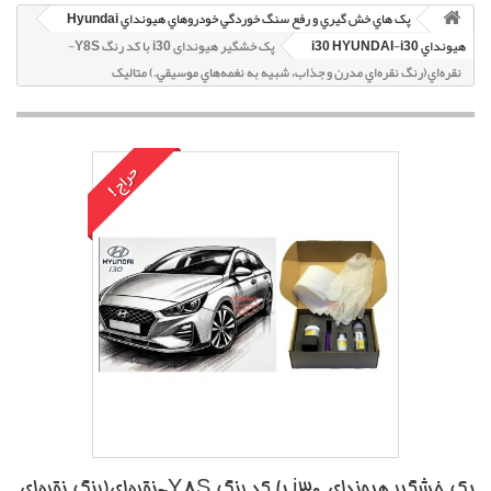
پک هاي خش گيري و رفع سنگ خوردگي خودروهاي هيونداي Hyundai
هيونداي i30 HYUNDAI-i30
پک خشگير هیوندای i30 با کد رنگ Y8S-
نقره‌اي(رنگ نقره‌اي مدرن و جذاب، شبيه به نغمه‌هاي موسيقي.) متاليک
حراج!
پک خشگير هیوندای i30 با کد رنگ Y8S-نقره‌اي(رنگ نقره‌اي