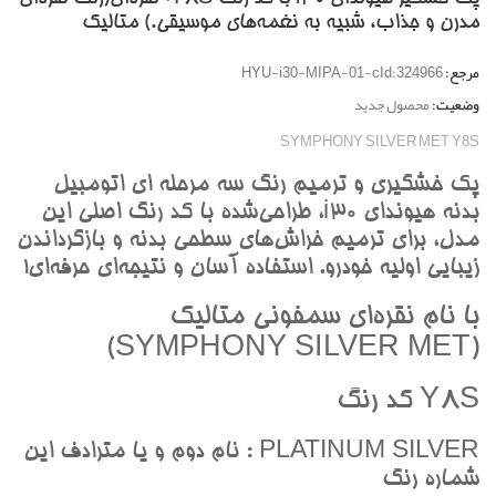
مدرن و جذاب، شبيه به نغمه‌هاي موسيقي.) متاليک
مرجع:
HYU-i30-MIPA-01-cId:324966
وضعیت:
محصول جدید
SYMPHONY SILVER MET Y8S
پک خشگيري و ترميم رنگ سه مرحله اي اتومبيل
بدنه هيونداي i30، طراحي‌شده با کد رنگ اصلي اين
مدل، براي ترميم خراش‌هاي سطحي بدنه و بازگرداندن
زيبايي اوليه خودرو. استفاده آسان و نتيجه‌اي حرفه‌اي!
با نام نقره‌اي سمفوني متاليک
(SYMPHONY SILVER MET)
Y8S کد رنگ
PLATINUM SILVER : نام دوم و يا مترادف اين
شماره رنگ