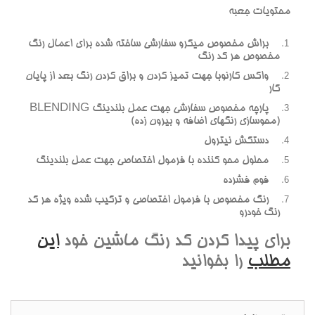
محتويات جعبه
براش مخصوص ميکرو سفارشي ساخته شده براي اعمال رنگ
مخصوص هر کد رنگ
واکس کارنوبا جهت تميز کردن و براق کردن رنگ بعد از پايان
کار
پارچه مخصوص سفارشي جهت عمل بلندينگ BLENDING
(محوسازي رنگهاي اضافه و بيرون زده)
دستکش نيترول
محلول محو کننده با فرمول اختصاصي جهت عمل بلندينگ
فوم فشرده
رنگ مخصوص با فرمول اختصاصي و ترکيب شده ويژه هر کد
رنگ خودرو
براي پيدا کردن کد رنگ ماشين خود
اين
مطلب
را بخوانيد