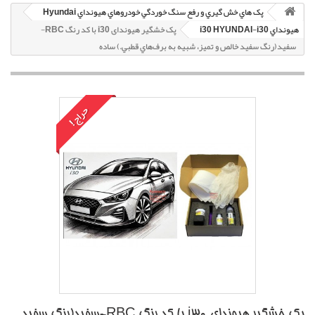
پک هاي خش گيري و رفع سنگ خوردگي خودروهاي هيونداي Hyundai
هيونداي i30 HYUNDAI-i30
پک خشگير هیوندای i30 با کد رنگ RBC-
سفيد(رنگ سفيد خالص و تميز، شبيه به برف‌هاي قطبي.) ساده
حراج!
پک خشگير هیوندای i30 با کد رنگ RBC-سفيد(رنگ سفيد