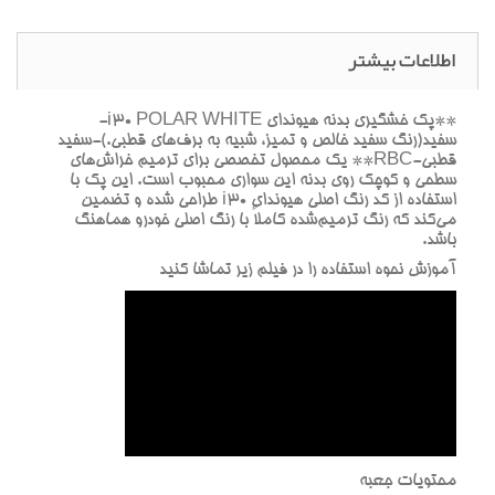
اطلاعات بیشتر
**پک خشگيري بدنه هيونداي i30 POLAR WHITE-
سفيد(رنگ سفيد خالص و تميز، شبيه به برف‌هاي قطبي.)-سفيد
قطبي-RBC** يک محصول تخصصي براي ترميم خراش‌هاي
سطحي و کوچک روي بدنه اين سواري محبوب است. اين پک با
استفاده از کد رنگ اصلي هيونداي i30 طراحي شده و تضمين
مي‌کند که رنگ ترميم‌شده کاملاً با رنگ اصلي خودرو هماهنگ
باشد.
آموزش نحوه استفاده را در فيلم زير تماشا کنيد
محتويات جعبه