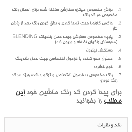
براش مخصوص ميکرو سفارشي ساخته شده براي اعمال رنگ
مخصوص هر کد رنگ
واکس کارنوبا جهت تميز کردن و براق کردن رنگ بعد از پايان
کار
پارچه مخصوص سفارشي جهت عمل بلندينگ BLENDING
(محوسازي رنگهاي اضافه و بيرون زده)
دستکش نيترول
محلول محو کننده با فرمول اختصاصي جهت عمل بلندينگ
فوم فشرده
رنگ مخصوص با فرمول اختصاصي و ترکيب شده ويژه هر کد
رنگ خودرو
براي پيدا کردن کد رنگ ماشين خود
اين
مطلب
را بخوانيد
نقد و نظرات