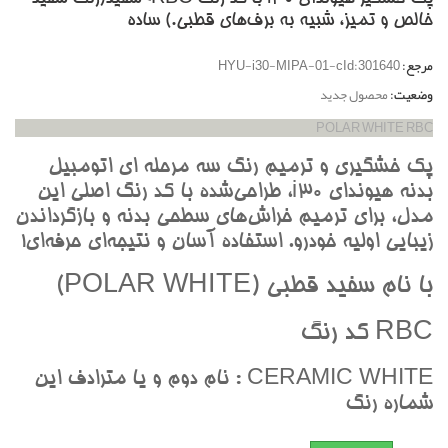
خالص و تميز، شبيه به برف‌هاي قطبي.) ساده
مرجع:
HYU-i30-MIPA-01-cId:301640
وضعیت:
محصول جدید
POLAR WHITE RBC
پک خشگيري و ترميم رنگ سه مرحله اي اتومبيل
بدنه هيونداي i30، طراحي‌شده با کد رنگ اصلي اين
مدل، براي ترميم خراش‌هاي سطحي بدنه و بازگرداندن
زيبايي اوليه خودرو. استفاده آسان و نتيجه‌اي حرفه‌اي!
با نام سفيد قطبي (POLAR WHITE)
RBC کد رنگ
CERAMIC WHITE : نام دوم و يا مترادف اين
شماره رنگ