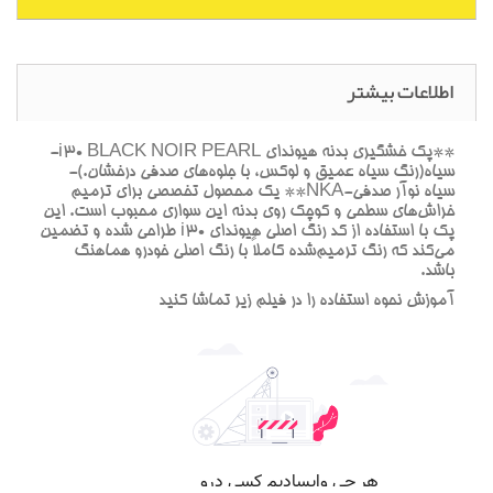
اطلاعات بیشتر
**پک خشگيري بدنه هيونداي i30 BLACK NOIR PEARL-
سياه(رنگ سياه عميق و لوکس، با جلوه‌هاي صدفي درخشان.)-
سياه نوآر صدفي-NKA** يک محصول تخصصي براي ترميم
خراش‌هاي سطحي و کوچک روي بدنه اين سواري محبوب است. اين
پک با استفاده از کد رنگ اصلي هيونداي i30 طراحي شده و تضمين
مي‌کند که رنگ ترميم‌شده کاملاً با رنگ اصلي خودرو هماهنگ
باشد.
آموزش نحوه استفاده را در فيلم زير تماشا کنيد