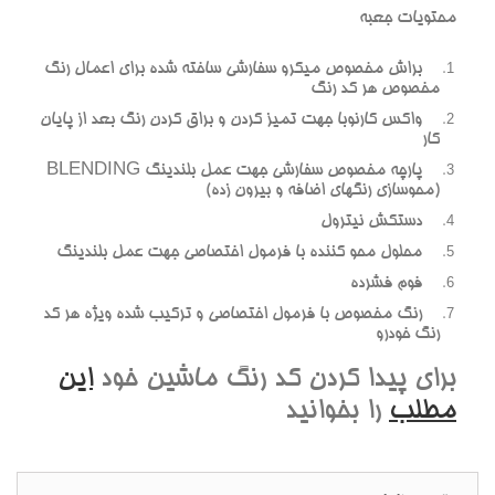
محتويات جعبه
براش مخصوص ميکرو سفارشي ساخته شده براي اعمال رنگ
مخصوص هر کد رنگ
واکس کارنوبا جهت تميز کردن و براق کردن رنگ بعد از پايان
کار
پارچه مخصوص سفارشي جهت عمل بلندينگ BLENDING
(محوسازي رنگهاي اضافه و بيرون زده)
دستکش نيترول
محلول محو کننده با فرمول اختصاصي جهت عمل بلندينگ
فوم فشرده
رنگ مخصوص با فرمول اختصاصي و ترکيب شده ويژه هر کد
رنگ خودرو
براي پيدا کردن کد رنگ ماشين خود
اين
مطلب
را بخوانيد