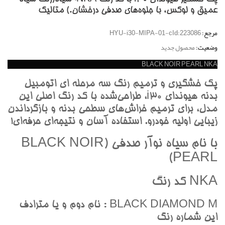
عميق و لوکس، با جلوه‌هاي صدفي درخشان.) متاليک
مرجع:
HYU-i30-MIPA-01-cId:223086
وضعیت:
محصول جدید
BLACK NOIR PEARL NKA
پک خشگيري و ترميم رنگ سه مرحله اي اتومبيل
بدنه هيونداي i30، طراحي‌شده با کد رنگ اصلي اين
مدل، براي ترميم خراش‌هاي سطحي بدنه و بازگرداندن
زيبايي اوليه خودرو. استفاده آسان و نتيجه‌اي حرفه‌اي!
با نام سياه نوآر صدفي (BLACK NOIR
PEARL)
NKA کد رنگ
BLACK DIAMOND M : نام دوم و يا مترادف
اين شماره رنگ