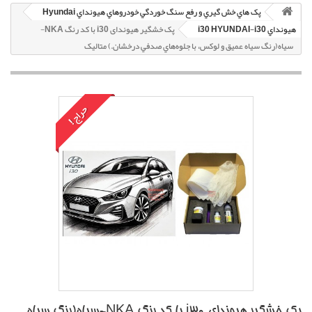
پک هاي خش گيري و رفع سنگ خوردگي خودروهاي هيونداي Hyundai
هيونداي i30 HYUNDAI-i30
پک خشگير هیوندای i30 با کد رنگ NKA-
سياه(رنگ سياه عميق و لوکس، با جلوه‌هاي صدفي درخشان.) متاليک
حراج!
پک خشگير هیوندای i30 با کد رنگ NKA-سياه(رنگ سياه