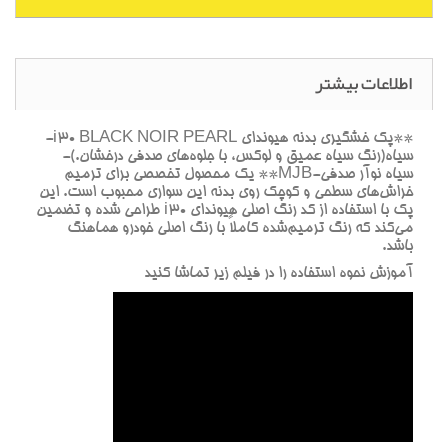
اطلاعات بیشتر
**پک خشگيري بدنه هيونداي i30 BLACK NOIR PEARL-
سياه(رنگ سياه عميق و لوکس، با جلوه‌هاي صدفي درخشان.)-
سياه نوآر صدفي-MJB** يک محصول تخصصي براي ترميم
خراش‌هاي سطحي و کوچک روي بدنه اين سواري محبوب است. اين
پک با استفاده از کد رنگ اصلي هيونداي i30 طراحي شده و تضمين
مي‌کند که رنگ ترميم‌شده کاملاً با رنگ اصلي خودرو هماهنگ
باشد.
آموزش نحوه استفاده را در فيلم زير تماشا کنيد