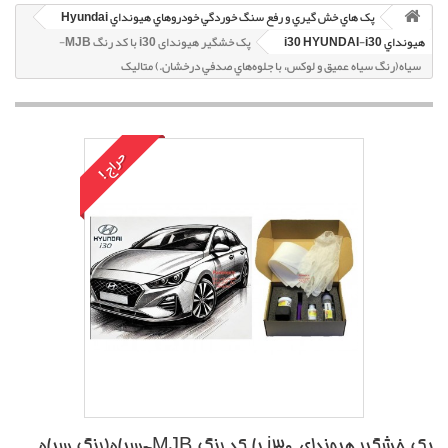
پک هاي خش گيري و رفع سنگ خوردگي خودروهاي هيونداي Hyundai
هيونداي i30 HYUNDAI-i30
پک خشگير هیوندای i30 با کد رنگ MJB-
سياه(رنگ سياه عميق و لوکس، با جلوه‌هاي صدفي درخشان.) متاليک
حراج!
پک خشگير هیوندای i30 با کد رنگ MJB-سياه(رنگ سياه