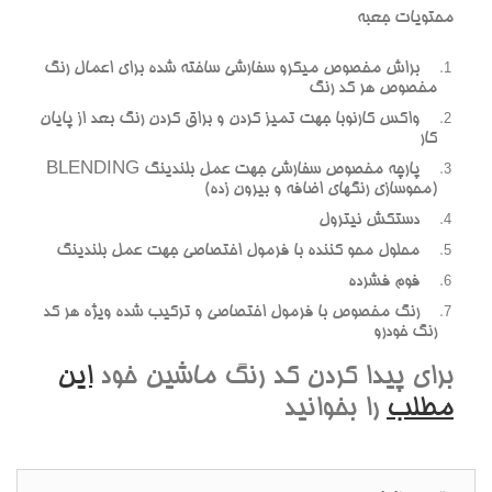
محتويات جعبه
براش مخصوص ميکرو سفارشي ساخته شده براي اعمال رنگ
مخصوص هر کد رنگ
واکس کارنوبا جهت تميز کردن و براق کردن رنگ بعد از پايان
کار
پارچه مخصوص سفارشي جهت عمل بلندينگ BLENDING
(محوسازي رنگهاي اضافه و بيرون زده)
دستکش نيترول
محلول محو کننده با فرمول اختصاصي جهت عمل بلندينگ
فوم فشرده
رنگ مخصوص با فرمول اختصاصي و ترکيب شده ويژه هر کد
رنگ خودرو
براي پيدا کردن کد رنگ ماشين خود
اين
مطلب
را بخوانيد