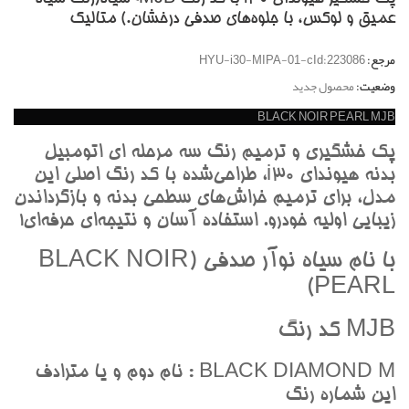
عميق و لوکس، با جلوه‌هاي صدفي درخشان.) متاليک
مرجع:
HYU-i30-MIPA-01-cId:223086
وضعیت:
محصول جدید
BLACK NOIR PEARL MJB
پک خشگيري و ترميم رنگ سه مرحله اي اتومبيل
بدنه هيونداي i30، طراحي‌شده با کد رنگ اصلي اين
مدل، براي ترميم خراش‌هاي سطحي بدنه و بازگرداندن
زيبايي اوليه خودرو. استفاده آسان و نتيجه‌اي حرفه‌اي!
با نام سياه نوآر صدفي (BLACK NOIR
PEARL)
MJB کد رنگ
BLACK DIAMOND M : نام دوم و يا مترادف
اين شماره رنگ