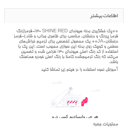
اطلاعات بیشتر
**پک خشگيري بدنه هيونداي i30 SHINE RED-قرمز(رنگ
قرمز پررنگ و درخشان، مناسب براي ظاهري جذاب و شاد.)-قرمز
درخشان-JA** يک محصول تخصصي براي ترميم خراش‌هاي
سطحي و کوچک روي بدنه اين سواري محبوب است. اين پک با
استفاده از کد رنگ اصلي هيونداي i30 طراحي شده و تضمين
مي‌کند که رنگ ترميم‌شده کاملاً با رنگ اصلي خودرو هماهنگ
باشد.
آموزش نحوه استفاده را در فيلم زير تماشا کنيد
محتويات جعبه