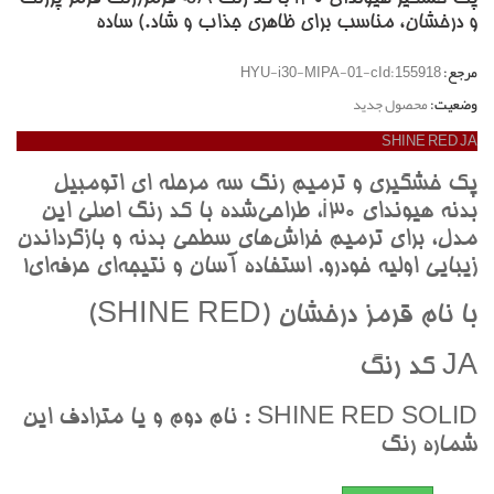
و درخشان، مناسب براي ظاهري جذاب و شاد.) ساده
مرجع:
HYU-i30-MIPA-01-cId:155918
وضعیت:
محصول جدید
SHINE RED JA
پک خشگيري و ترميم رنگ سه مرحله اي اتومبيل
بدنه هيونداي i30، طراحي‌شده با کد رنگ اصلي اين
مدل، براي ترميم خراش‌هاي سطحي بدنه و بازگرداندن
زيبايي اوليه خودرو. استفاده آسان و نتيجه‌اي حرفه‌اي!
با نام قرمز درخشان (SHINE RED)
JA کد رنگ
SHINE RED SOLID : نام دوم و يا مترادف اين
شماره رنگ