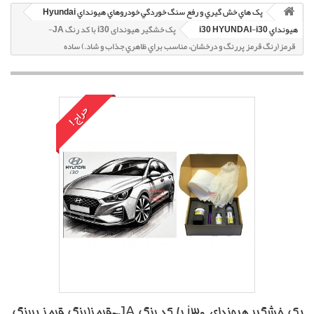
پک هاي خش گيري و رفع سنگ خوردگي خودروهاي هيونداي Hyundai
هيونداي i30 HYUNDAI-i30
پک خشگير هیوندای i30 با کد رنگ JA-
قرمز(رنگ قرمز پررنگ و درخشان، مناسب براي ظاهري جذاب و شاد.) ساده
حراج!
پک خشگير هیوندای i30 با کد رنگ JA-قرمز(رنگ قرمز پررنگ