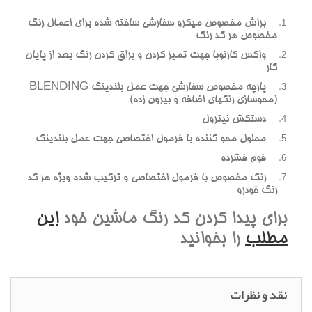
براش مخصوص ميکرو سفارشي ساخته شده براي اعمال رنگ
مخصوص هر کد رنگ
واکس کارنوبا جهت تميز کردن و براق کردن رنگ بعد از پايان
کار
پارچه مخصوص سفارشي جهت عمل بلندينگ BLENDING
(محوسازي رنگهاي اضافه و بيرون زده)
دستکش نيترول
محلول محو کننده با فرمول اختصاصي جهت عمل بلندينگ
فوم فشرده
رنگ مخصوص با فرمول اختصاصي و ترکيب شده ويژه هر کد
رنگ خودرو
براي پيدا کردن کد رنگ ماشين خود
اين
مطلب
را بخوانيد
نقد و نظرات