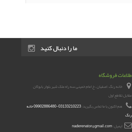
ما را دنبال کنید
طلاعات فروشگاه
خانه رنگ , اصفهان ، خ امام خمینی سه راه ملک شهر بلوار بابوکان
مقابل تقاطع اول
هم اکنون با ما تماس بگیرید:
03133210223-09902886480 خانه
رنگ
ایمیل:
naderenator@gmail.com