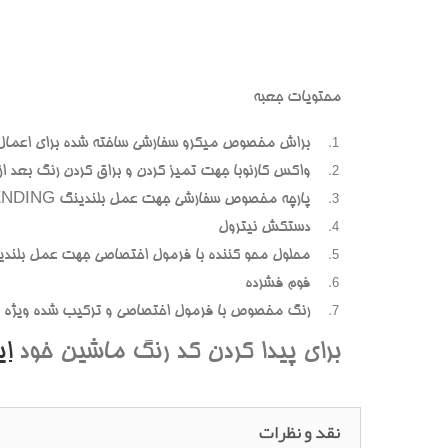
محتويات جعبه
براش مخصوص ميکرو سفارشي ساخته شده براي اعمال
واکس کارنوبا جهت تميز کردن و براق کردن رنگ بعد از پ
پارچه مخصوص سفارشي جهت عمل بلندينگ BLENDING (محوسازي رنگهاي اضافه و بيرون زده)
دستکش نيترول
محلول محو کننده با فرمول اختصاصي جهت عمل بلندي
فوم فشرده
رنگ مخصوص با فرمول اختصاصي و ترکيب شده ويژه هر
براي پيدا کردن کد رنگ ماشين خود
ا
نقد و نظرات