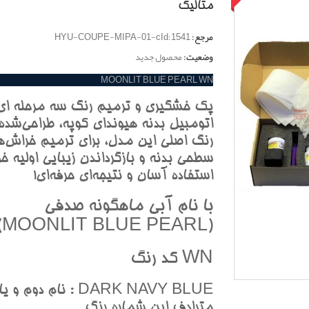
متاليک
مرجع:
HYU-COUPE-MIPA-01-cId:1541
وضعیت:
محصول جدید
MOONLIT BLUE PEARL WN
پک خشگيري و ترميم رنگ سه مرحله اي
اتومبيل بدنه هيونداي کوپه، طراحي‌شده 
رنگ اصلي اين مدل، براي ترميم خراش‌ه
سطحي بدنه و بازگرداندن زيبايي اوليه خو
استفاده آسان و نتيجه‌اي حرفه‌اي!
با نام آبي ماهگونه صدفي
(MOONLIT BLUE PEARL)
WN کد رنگ
DARK NAVY BLUE : نام دوم و يا
مترادف اين شماره رنگ