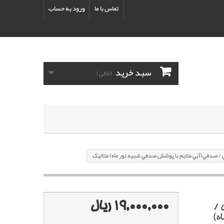
تماس با ما
ورود به حساب
سبد خرید
(خالی)
19,000,000 ریال
ا کد رنگ WN-آبي /
ه)