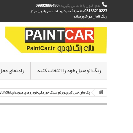
هم اکنون با ما تماس بگیرید:
09902886480-
03133210223 خانه رنگ خودرو ، تخصصی ترین مرکز
رنگ آلمان در خاورمیانه
رنگ اتومبیل خود را انتخاب کنید
راه نمای محل
پک هاي خش گيري و رفع سنگ خوردگي خودروهاي هيونداي Hyundai