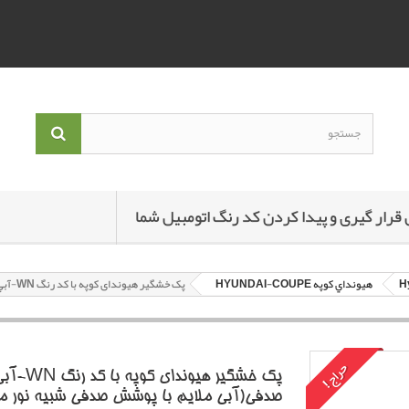
 قرار گیری و پیدا کردن کد رنگ اتومبیل شما
هيونداي کوپه HYUNDAI-COUPE
پک خشگير هیوندای کوپه با کد رنگ WN-آبي / صدفي(آبي ملايم با پوشش صدفي شبيه نور ماه) متاليک
حراج!
پک خشگير هیوندای کوپه ب
صدفي(آبي ملايم با پوشش صدفي شبيه نور ما