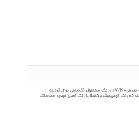
**پک خشگيري بدنه هيونداي کوپه MOONLIT BLUE PEARL-آبي / صدفي(آبي ملايم با پوشش صدفي شبيه نور ماه)-آبي ماهگونه صدفي-WN** يک محصول تخصصي براي ترميم
 که رنگ ترميم‌شده کاملاً با رنگ اصلي خودرو هماهنگ