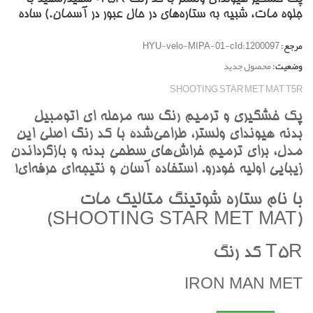
جلوه مات، شبيه به ستاره‌هاي در حال عبور در آسمان.) ساده
مرجع:
HYU-velo-MIPA-01-cId:1200097
وضعیت:
محصول جدید
SHOOTING STAR MET MAT T5R
پک خشگيري و ترميم رنگ سه مرحله اي اتومبيل
بدنه هيونداي ولستر، طراحي‌شده با کد رنگ اصلي اين
مدل، براي ترميم خراش‌هاي سطحي بدنه و بازگرداندن
زيبايي اوليه خودرو. استفاده آسان و نتيجه‌اي حرفه‌اي!
با نام ستاره شوتينگ متاليک مات
(SHOOTING STAR MET MAT)
T5R کد رنگ
IRON MAN MET