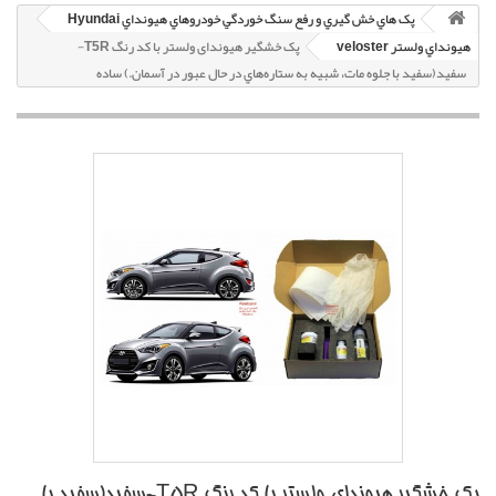
پک هاي خش گيري و رفع سنگ خوردگي خودروهاي هيونداي Hyundai
هيونداي ولستر veloster
پک خشگير هیوندای ولستر با کد رنگ T5R-
سفيد(سفيد با جلوه مات، شبيه به ستاره‌هاي در حال عبور در آسمان.) ساده
پک خشگير هیوندای ولستر با کد رنگ T5R-سفيد(سفيد با