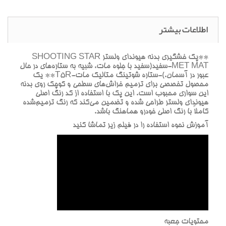
اطلاعات بیشتر
**پک خشگيري بدنه هيونداي ولستر SHOOTING STAR
MET MAT-سفيد(سفيد با جلوه مات، شبيه به ستاره‌هاي در حال
عبور در آسمان.)-ستاره شوتينگ متاليک مات-T5R** يک
محصول تخصصي براي ترميم خراش‌هاي سطحي و کوچک روي بدنه
اين سواري محبوب است. اين پک با استفاده از کد رنگ اصلي
هيونداي ولستر طراحي شده و تضمين مي‌کند که رنگ ترميم‌شده
کاملاً با رنگ اصلي خودرو هماهنگ باشد.
آموزش نحوه استفاده را در فيلم زير تماشا کنيد
محتويات جعبه