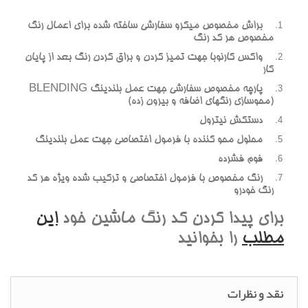
براش مخصوص ميکرو سفارشي ساخته شده براي اعمال رنگ
مخصوص هر کد رنگ
واکس کارنوبا جهت تميز کردن و براق کردن رنگ بعد از پايان
کار
پارچه مخصوص سفارشي جهت عمل بلندينگ BLENDING
(محوسازي رنگهاي اضافه و بيرون زده)
دستکش نيترول
محلول محو کننده با فرمول اختصاصي جهت عمل بلندينگ
فوم فشرده
رنگ مخصوص با فرمول اختصاصي و ترکيب شده ويژه هر کد
رنگ خودرو
براي پيدا کردن کد رنگ ماشين خود
اين
مطلب
را بخوانيد
نقد و نظرات