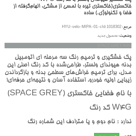
خاکستري(خاکستري تيره با لمسي از مشکي، الهام‌گرفته از
فضا و تکنولوژي.) ساده
مرجع:
HYU-velo-MIPA-01-cId:1018302
وضعیت:
محصول جدید
SPACE GREY W4G
پک خشگيري و ترميم رنگ سه مرحله اي اتومبيل
بدنه هيونداي ولستر، طراحي‌شده با کد رنگ اصلي اين
مدل، براي ترميم خراش‌هاي سطحي بدنه و بازگرداندن
زيبايي اوليه خودرو. استفاده آسان و نتيجه‌اي حرفه‌اي!
با نام فضايي خاکستري (SPACE GREY)
W4G کد رنگ
ندارد : نام دوم و يا مترادف اين شماره رنگ