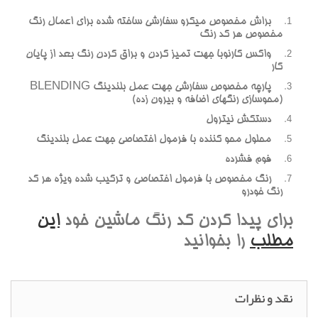
براش مخصوص ميکرو سفارشي ساخته شده براي اعمال رنگ
مخصوص هر کد رنگ
واکس کارنوبا جهت تميز کردن و براق کردن رنگ بعد از پايان
کار
پارچه مخصوص سفارشي جهت عمل بلندينگ BLENDING
(محوسازي رنگهاي اضافه و بيرون زده)
دستکش نيترول
محلول محو کننده با فرمول اختصاصي جهت عمل بلندينگ
فوم فشرده
رنگ مخصوص با فرمول اختصاصي و ترکيب شده ويژه هر کد
رنگ خودرو
براي پيدا کردن کد رنگ ماشين خود
اين
مطلب
را بخوانيد
نقد و نظرات