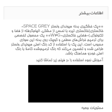
اطلاعات بیشتر
**پک خشگيري بدنه هيونداي ولستر SPACE GREY-
خاکستري(خاکستري تيره با لمسي از مشکي، الهام‌گرفته از فضا و
تکنولوژي.)-فضايي خاکستري-W4G** يک محصول تخصصي
براي ترميم خراش‌هاي سطحي و کوچک روي بدنه اين سواري
محبوب است. اين پک با استفاده از کد رنگ اصلي هيونداي ولستر
طراحي شده و تضمين مي‌کند که رنگ ترميم‌شده کاملاً با رنگ
اصلي خودرو هماهنگ باشد.
آموزش نحوه استفاده را در فيلم زير تماشا کنيد
محتويات جعبه