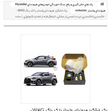
پک هاي خش گيري و رفع سنگ خوردگي خودروهاي هيونداي Hyundai
هيونداي ولستر veloster
پک خشگير هیوندای ولستر با کد رنگ W4G-
خاکستري(خاکستري تيره با لمسي از مشکي، الهام‌گرفته از فضا و تکنولوژي.) ساده
پک خشگير هیوندای ولستر با کد رنگ W4G-