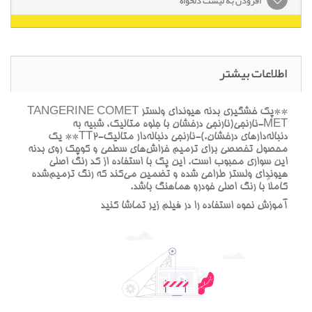
افزودن به لیست دلخواه
اطلاعات بیشتر
**پک خشگيري بدنه هيونداي ولستر TANGERINE COMET
MET-نارنجي(نارنجي درخشان با جلوه متاليک، شبيه به
دنباله‌دارهاي درخشان.)-نارنجي دنباله‌دار متاليک-TT2** يک
محصول تخصصي براي ترميم خراش‌هاي سطحي و کوچک روي بدنه
اين سواري محبوب است. اين پک با استفاده از کد رنگ اصلي
هيونداي ولستر طراحي شده و تضمين مي‌کند که رنگ ترميم‌شده
کاملاً با رنگ اصلي خودرو هماهنگ باشد.
آموزش نحوه استفاده را در فيلم زير تماشا کنيد