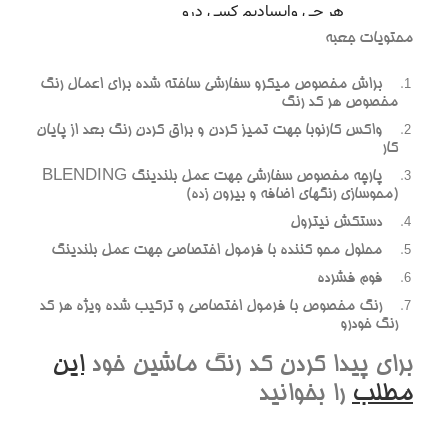
محتويات جعبه
براش مخصوص ميکرو سفارشي ساخته شده براي اعمال رنگ
مخصوص هر کد رنگ
واکس کارنوبا جهت تميز کردن و براق کردن رنگ بعد از پايان
کار
پارچه مخصوص سفارشي جهت عمل بلندينگ BLENDING
(محوسازي رنگهاي اضافه و بيرون زده)
دستکش نيترول
محلول محو کننده با فرمول اختصاصي جهت عمل بلندينگ
فوم فشرده
رنگ مخصوص با فرمول اختصاصي و ترکيب شده ويژه هر کد
رنگ خودرو
براي پيدا کردن کد رنگ ماشين خود
اين
مطلب
را بخوانيد