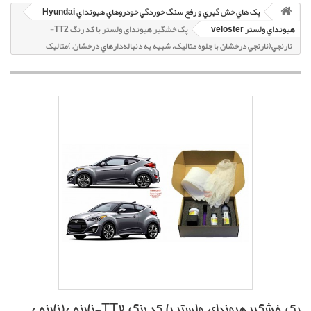
پک هاي خش گيري و رفع سنگ خوردگي خودروهاي هيونداي Hyundai
هيونداي ولستر veloster
پک خشگير هیوندای ولستر با کد رنگ TT2-
نارنجي(نارنجي درخشان با جلوه متاليک، شبيه به دنباله‌دارهاي درخشان.)متاليک
پک خشگير هیوندای ولستر با کد رنگ TT2-نارنجي(نارنجي