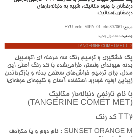
درخشان با جلوه متاليک، شبيه به دنباله‌دارهاي
درخشان.)متاليک
مرجع:
HYU-velo-MIPA-01-cId:897061
وضعیت:
محصول جدید
TANGERINE COMET MET TT2
پک خشگيري و ترميم رنگ سه مرحله اي اتومبيل
بدنه هيونداي ولستر، طراحي‌شده با کد رنگ اصلي اين
مدل، براي ترميم خراش‌هاي سطحي بدنه و بازگرداندن
زيبايي اوليه خودرو. استفاده آسان و نتيجه‌اي حرفه‌اي!
با نام نارنجي دنباله‌دار متاليک
(TANGERINE COMET MET)
TT2 کد رنگ
SUNSET ORANGE M : نام دوم و يا مترادف