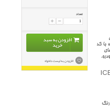
تعداد
افزودن به سبد
خرید
 با کد
اي
درو.
افزودن به لیست دلخواه
ت (ICE MET
 رنگ