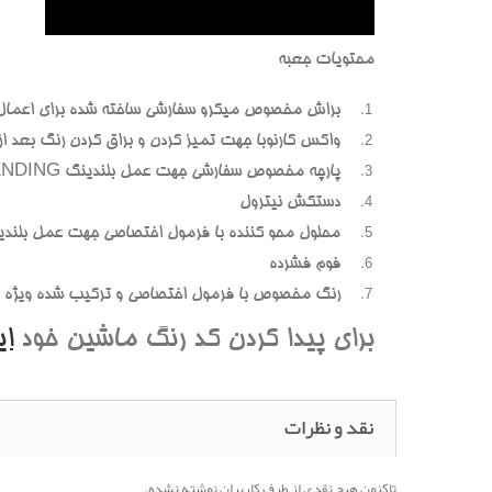
محتويات جعبه
براش مخصوص ميکرو سفارشي ساخته شده براي اعمال
واکس کارنوبا جهت تميز کردن و براق کردن رنگ بعد از پ
پارچه مخصوص سفارشي جهت عمل بلندينگ BLENDING (محوسازي رنگهاي اضافه و بيرون زده)
دستکش نيترول
محلول محو کننده با فرمول اختصاصي جهت عمل بلندي
فوم فشرده
رنگ مخصوص با فرمول اختصاصي و ترکيب شده ويژه هر
براي پيدا کردن کد رنگ ماشين خود
ا
نقد و نظرات
تاکنون هیچ نقدی از طرف کاربران نوشته نشده.