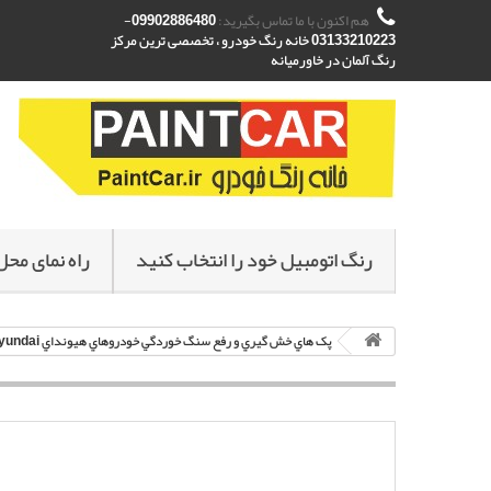
هم اکنون با ما تماس بگیرید:
09902886480-
03133210223 خانه رنگ خودرو ، تخصصی ترین مرکز
رنگ آلمان در خاورمیانه
رنگ اتومبیل خود را انتخاب کنید
راه نمای محل
پک هاي خش گيري و رفع سنگ خوردگي خودروهاي هيونداي Hyundai