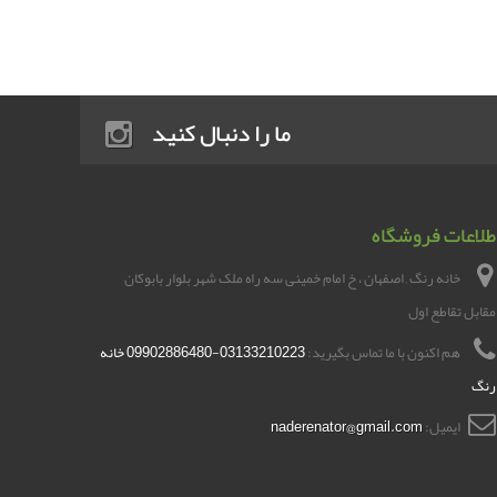
ما را دنبال کنید
طلاعات فروشگاه
خانه رنگ , اصفهان ، خ امام خمینی سه راه ملک شهر بلوار بابوکان
مقابل تقاطع اول
هم اکنون با ما تماس بگیرید:
03133210223-09902886480 خانه
رنگ
ایمیل:
naderenator@gmail.com