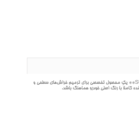
**پک خشگيري بدنه هيونداي ولستر ICE MET MATT-سفيد(همان رنگ بالا اما با سطح مات و بدون براقيت.)-يخي متاليک مات-SU2** يک محصول تخصصي براي ترميم خراش‌هاي سطحي و
 کاملاً با رنگ اصلي خودرو هماهنگ باشد.