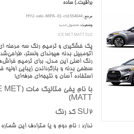
براقيت.) ساده
مرجع:
HYU-velo-MIPA-01-cId:554644
وضعیت:
محصول جدید
ICE MET MATT SU2
پک خشگيري و ترميم رنگ سه مرحله اي
اتومبيل بدنه هيونداي ولستر، طراحي‌شده
رنگ اصلي اين مدل، براي ترميم خراش‌ه
سطحي بدنه و بازگرداندن زيبايي اوليه خو
استفاده آسان و نتيجه‌اي حرفه‌اي!
با نام يخي متاليک ما
MATT)
SU2 کد رنگ
ندارد : نام دوم و يا مترادف اين شماره