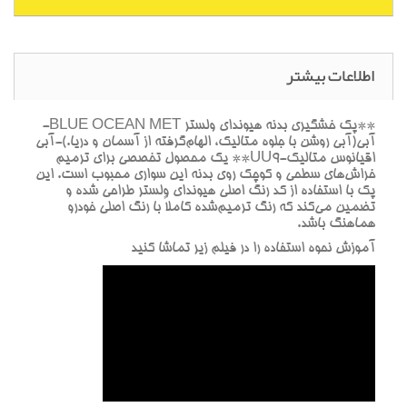
اطلاعات بیشتر
**پک خشگيري بدنه هيونداي ولستر BLUE OCEAN MET-
آبي(آبي روشن با جلوه متاليک، الهام‌گرفته از آسمان و دريا.)-آبي
اقيانوس متاليک-UU9** يک محصول تخصصي براي ترميم
خراش‌هاي سطحي و کوچک روي بدنه اين سواري محبوب است. اين
پک با استفاده از کد رنگ اصلي هيونداي ولستر طراحي شده و
تضمين مي‌کند که رنگ ترميم‌شده کاملاً با رنگ اصلي خودرو
هماهنگ باشد.
آموزش نحوه استفاده را در فيلم زير تماشا کنيد