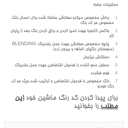
محتويات جعبه
براش مخصوص ميکرو سفارشي ساخته شده براي اعمال رنگ
مخصوص هر کد رنگ
واکس کارنوبا جهت تميز کردن و براق کردن رنگ بعد از پايان
کار
پارچه مخصوص سفارشي جهت عمل بلندينگ BLENDING
(محوسازي رنگهاي اضافه و بيرون زده)
دستکش نيترول
محلول محو کننده با فرمول اختصاصي جهت عمل بلندينگ
فوم فشرده
رنگ مخصوص با فرمول اختصاصي و ترکيب شده ويژه هر کد
رنگ خودرو
براي پيدا کردن کد رنگ ماشين خود
اين
مطلب
را بخوانيد