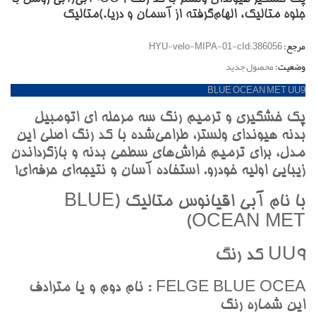
جلوه متاليک، الهام‌گرفته از آسمان و دريا.)متاليک
مرجع:
HYU-velo-MIPA-01-cId:386056
وضعیت:
محصول جدید
BLUE OCEAN MET UU9
پک خشگيري و ترميم رنگ سه مرحله اي اتومبيل
بدنه هيونداي ولستر، طراحي‌شده با کد رنگ اصلي اين
مدل، براي ترميم خراش‌هاي سطحي بدنه و بازگرداندن
زيبايي اوليه خودرو. استفاده آسان و نتيجه‌اي حرفه‌اي!
با نام آبي اقيانوس متاليک (BLUE
OCEAN MET)
UU9 کد رنگ
FELGE BLUE OCEA : نام دوم و يا مترادف
اين شماره رنگ