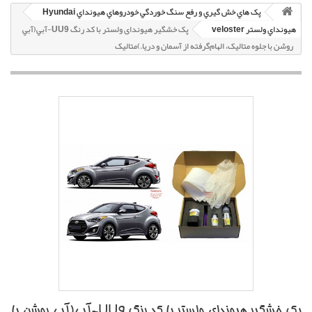
پک هاي خش گيري و رفع سنگ خوردگي خودروهاي هيونداي Hyundai
هيونداي ولستر veloster
پک خشگير هیوندای ولستر با کد رنگ UU9-آبي(آبي
روشن با جلوه متاليک، الهام‌گرفته از آسمان و دريا.)متاليک
پک خشگير هیوندای ولستر با کد رنگ UU9-آبي(آبي روشن با