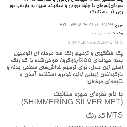
نقره‌اي(نقره‌اي با جلوه نوراني و متاليک، شبيه به بازتاب نور
روي آب.)متاليک
مرجع:
HYU-ix55-MIPA-01-cId:324966
وضعیت:
محصول جدید
SHIMMERING SILVER MET MTS
پک خشگيري و ترميم رنگ سه مرحله اي اتومبيل
بدنه هيونداي ix55/وراکروز، طراحي‌شده با کد رنگ
اصلي اين مدل، براي ترميم خراش‌هاي سطحي بدنه و
بازگرداندن زيبايي اوليه خودرو. استفاده آسان و
نتيجه‌اي حرفه‌اي!
با نام نقره‌اي مُهره متاليک
(SHIMMERING SILVER MET)
MTS کد رنگ