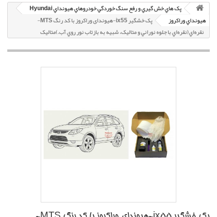
پک هاي خش گيري و رفع سنگ خوردگي خودروهاي هيونداي Hyundai
هيونداي وراکروز
پک خشگير ix55-هیوندای وراکروز با کد رنگ MTS-
نقره‌اي(نقره‌اي با جلوه نوراني و متاليک، شبيه به بازتاب نور روي آب.)متاليک
پک خشگير ix55-هیوندای وراکروز با کد رنگ MTS-