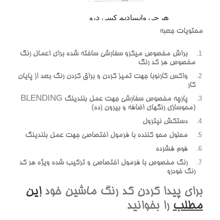
محتويات جعبه
براش مخصوص ميکرو سفارشي ساخته شده براي اعمال رنگ
مخصوص هر کد رنگ
واکس کارنوبا جهت تميز کردن و براق کردن رنگ بعد از پايان
کار
پارچه مخصوص سفارشي جهت عمل بلندينگ BLENDING
(محوسازي رنگهاي اضافه و بيرون زده)
دستکش نيترول
محلول محو کننده با فرمول اختصاصي جهت عمل بلندينگ
فوم فشرده
رنگ مخصوص با فرمول اختصاصي و ترکيب شده ويژه هر کد
رنگ خودرو
براي پيدا کردن کد رنگ ماشين خود
اين
مطلب
را بخوانيد