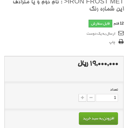
IRON FROST MET< : نام دوم و يا مترادف
اين شماره رنگ
12
قلم
قابل سفارش
ارسال به یک دوست
چاپ
19,000,000 ریال
تعداد
افزودن به سبد خرید