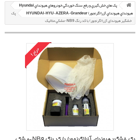
پک هاي خش گيري و رفع سنگ خوردگي خودروهاي هيونداي Hyundai
هيونداي هيونداي آزرا(گرنجور) HYUNDAI-HYU-AZERA-Grandeur
پک
خشگير هیوندای آزرا(گرنجور) با کد رنگ NB9-مشکي متاليک
حراج!
پک خشگير هیوندای آزرا(گرنجور) با کد رنگ NB9-مشکي