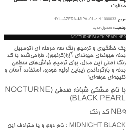
متاليک
مرجع:
HYU-AZERA-MIPA-01-cId:1000033
وضعیت:
محصول جدید
NOCTURNE BLACK PEARL NB9
پک خشگيري و ترميم رنگ سه مرحله اي اتومبيل
بدنه هيونداي هيونداي آزرا(گرنجور)، طراحي‌شده با کد
رنگ اصلي اين مدل، براي ترميم خراش‌هاي سطحي
بدنه و بازگرداندن زيبايي اوليه خودرو. استفاده آسان و
نتيجه‌اي حرفه‌اي!
با نام مشکي شبانه صدفي (NOCTURNE
BLACK PEARL)
NB9 کد رنگ
MIDNIGHT BLACK : نام دوم و يا مترادف اين