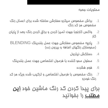
محتويات جعبه
براش مخصوص ميکرو سفارشي ساخته شده براي اعمال رنگ
مخصوص هر کد رنگ
واکس کارنوبا جهت تميز کردن و براق کردن رنگ بعد از پايان
کار
پارچه مخصوص سفارشي جهت عمل بلندينگ BLENDING
(محوسازي رنگهاي اضافه و بيرون زده)
دستکش نيترول
محلول محو کننده با فرمول اختصاصي جهت عمل بلندينگ
فوم فشرده
رنگ مخصوص با فرمول اختصاصي و ترکيب شده ويژه هر کد
رنگ خودرو
براي پيدا کردن کد رنگ ماشين خود
اين
مطلب
را بخوانيد