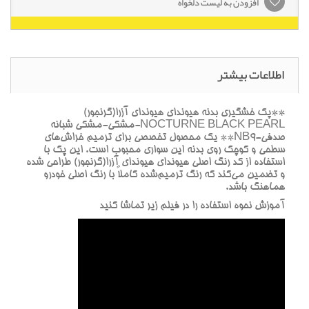
افزودن به لیست دلخواه
اطلاعات بیشتر
**پک خشگيري بدنه هيونداي هيونداي آزرا(گرنجور)
NOCTURNE BLACK PEARL-مشکي-مشکي شبانه
صدفي-NB9** يک محصول تخصصي براي ترميم خراش‌هاي
سطحي و کوچک روي بدنه اين سواري محبوب است. اين پک با
استفاده از کد رنگ اصلي هيونداي هيونداي آزرا(گرنجور) طراحي شده
و تضمين مي‌کند که رنگ ترميم‌شده کاملاً با رنگ اصلي خودرو
هماهنگ باشد.
آموزش نحوه استفاده را در فيلم زير تماشا کنيد