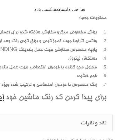
محتويات جعبه
براش مخصوص ميکرو سفارشي ساخته شده براي اعمال
واکس کارنوبا جهت تميز کردن و براق کردن رنگ بعد از پ
پارچه مخصوص سفارشي جهت عمل بلندينگ BLENDING (محوسازي رنگهاي اضافه و بيرون زده)
دستکش نيترول
محلول محو کننده با فرمول اختصاصي جهت عمل بلندي
فوم فشرده
رنگ مخصوص با فرمول اختصاصي و ترکيب شده ويژه هر
براي پيدا کردن کد رنگ ماشين خود
ا
نقد و نظرات