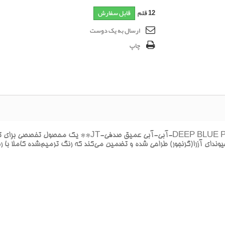
12
قلم
قابل سفارش
ارسال به یک دوست
چاپ
**پک خشگيري بدنه هيونداي هيونداي آزرا(گرنجور) BLUE PEARL
ونداي آزرا(گرنجور) طراحي شده و تضمين مي‌کند که رنگ ترميم‌شده کاملاً با 