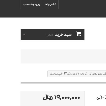
تماس با ما
ورود به حساب
سبد خرید
(خالی)
یوندای آزرا(گرنجور) با کد رنگ JT-آبي متاليک
19,000,000 ریال
پک خشگير هیوندای آزرا(گرنجور) با کد رنگ JT-آبي