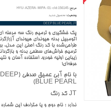
مرجع:
HYU-AZERA-MIPA-01-cId:156145
وضعیت:
محصول جدید
DEEP BLUE PEARL JT
پک خشگيري و ترميم رنگ سه مرحله اي
اتومبيل بدنه هيونداي هيونداي آزرا(گرنج
طراحي‌شده با کد رنگ اصلي اين مدل، بر
ترميم خراش‌هاي سطحي بدنه و بازگردان
زيبايي اوليه خودرو. استفاده آسان و نتيج
حرفه‌اي!
با نام آبي عميق صدفي (DEEP
BLUE PEARL)
JT کد رنگ
ندارد : نام دوم و يا مترادف اين شماره