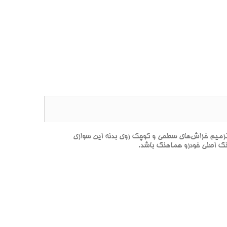
DEEP -آبي-آبي عميق صدفي-JT** يک محصول تخصصي براي ترميم خراش‌هاي سطحي و کوچک روي بدنه اين سواري
رنگ اصلي خودرو هماهنگ باشد.