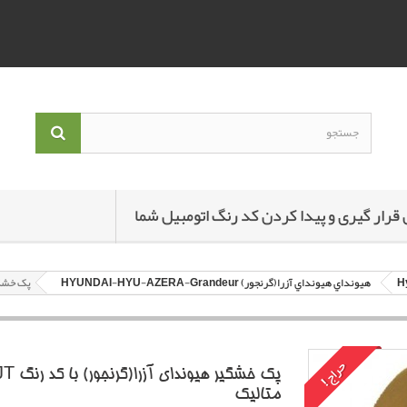
 قرار گیری و پیدا کردن کد رنگ اتومبیل شما
هيونداي هيونداي آزرا(گرنجور) HYUNDAI-HYU-AZERA-Grandeur
پک خشگير ه
حراج!
متاليک