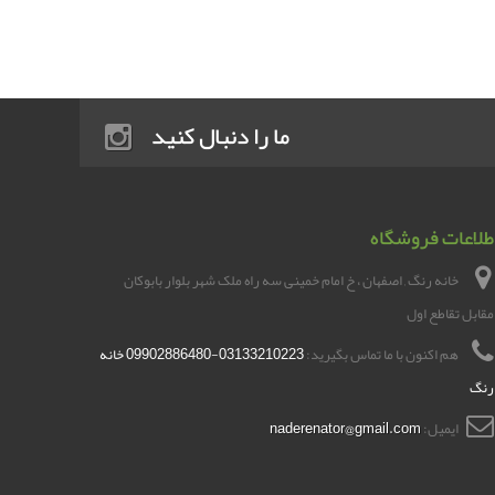
ما را دنبال کنید
طلاعات فروشگاه
خانه رنگ , اصفهان ، خ امام خمینی سه راه ملک شهر بلوار بابوکان
مقابل تقاطع اول
هم اکنون با ما تماس بگیرید:
03133210223-09902886480 خانه
رنگ
ایمیل:
naderenator@gmail.com