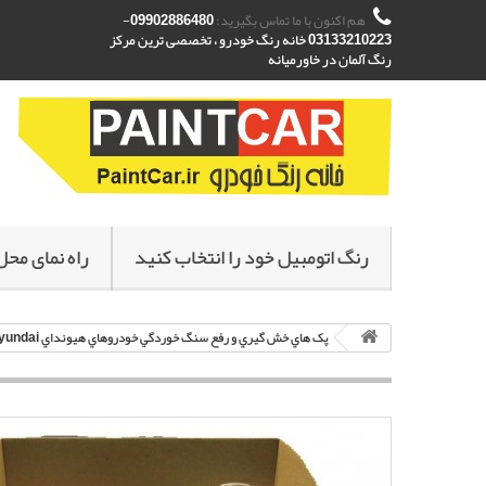
هم اکنون با ما تماس بگیرید:
09902886480-
03133210223 خانه رنگ خودرو ، تخصصی ترین مرکز
رنگ آلمان در خاورمیانه
رنگ اتومبیل خود را انتخاب کنید
راه نمای محل
پک هاي خش گيري و رفع سنگ خوردگي خودروهاي هيونداي Hyundai