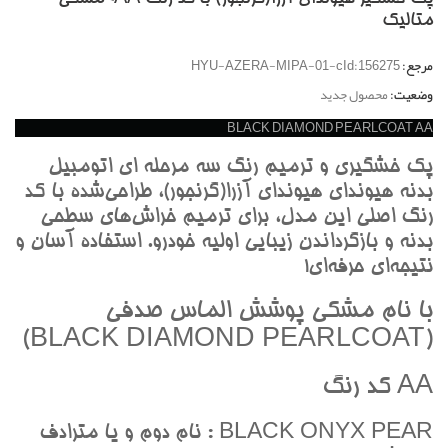
متاليک
مرجع:
HYU-AZERA-MIPA-01-cId:156275
وضعیت:
محصول جدید
BLACK DIAMOND PEARLCOAT AA
پک خشگيري و ترميم رنگ سه مرحله اي اتومبيل
بدنه هيونداي هيونداي آزرا(گرنجور)، طراحي‌شده با کد
رنگ اصلي اين مدل، براي ترميم خراش‌هاي سطحي
بدنه و بازگرداندن زيبايي اوليه خودرو. استفاده آسان و
نتيجه‌اي حرفه‌اي!
با نام مشکي پوشش الماس صدفي
(BLACK DIAMOND PEARLCOAT)
AA کد رنگ
BLACK ONYX PEAR : نام دوم و يا مترادف