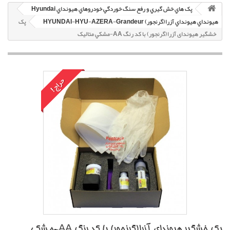
پک هاي خش گيري و رفع سنگ خوردگي خودروهاي هيونداي Hyundai
هيونداي هيونداي آزرا(گرنجور) HYUNDAI-HYU-AZERA-Grandeur
پک
خشگير هیوندای آزرا(گرنجور) با کد رنگ AA-مشکي متاليک
حراج!
پک خشگير هیوندای آزرا(گرنجور) با کد رنگ AA-مشکي