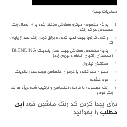
محتويات جعبه
براش مخصوص ميکرو سفارشي ساخته شده براي اعمال رنگ
مخصوص هر کد رنگ
واکس کارنوبا جهت تميز کردن و براق کردن رنگ بعد از پايان
کار
پارچه مخصوص سفارشي جهت عمل بلندينگ BLENDING
(محوسازي رنگهاي اضافه و بيرون زده)
دستکش نيترول
محلول محو کننده با فرمول اختصاصي جهت عمل بلندينگ
فوم فشرده
رنگ مخصوص با فرمول اختصاصي و ترکيب شده ويژه هر کد
رنگ خودرو
براي پيدا کردن کد رنگ ماشين خود
اين
مطلب
را بخوانيد