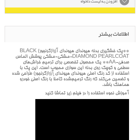
افزودن به لیست دلخواه
اطلاعات بیشتر
**پک خشگيري بدنه هيونداي هيونداي آزرا(گرنجور) BLACK
DIAMOND PEARLCOAT-مشکي-مشکي پوشش الماس
صدفي-AA** يک محصول تخصصي براي ترميم خراش‌هاي
سطحي و کوچک روي بدنه اين سواري محبوب است. اين پک با
استفاده از کد رنگ اصلي هيونداي هيونداي آزرا(گرنجور) طراحي شده
و تضمين مي‌کند که رنگ ترميم‌شده کاملاً با رنگ اصلي خودرو
هماهنگ باشد.
آموزش نحوه استفاده را در فيلم زير تماشا کنيد