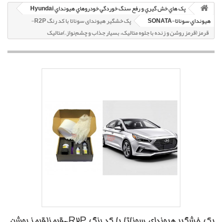
پک هاي خش گيري و رفع سنگ خوردگي خودروهاي هيونداي Hyundai
هيونداي سوناتا-SONATA
پک خشگير هیوندای سوناتا با کد رنگ R2P-
قرمز(قرمز روشن و زنده با جلوه متاليک، بسيار جذاب و چشم‌نواز.)متاليک
پک خشگير هیوندای سوناتا با کد رنگ R2P-قرمز(قرمز روشن