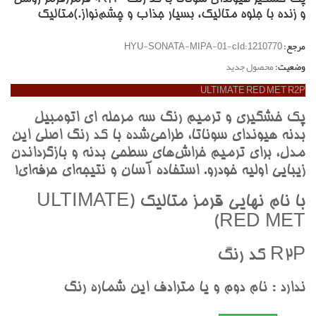
و زنده با جلوه متاليک، بسيار جذاب و چشم‌نواز.)متاليک
مرجع:
HYU-SONATA-MIPA-01-cId:1210770
وضعیت:
محصول جدید
ULTIMATE RED MET R2P
پک خشگيري و ترميم رنگ سه مرحله اي اتومبيل
بدنه هيونداي سوناتا، طراحي‌شده با کد رنگ اصلي اين
مدل، براي ترميم خراش‌هاي سطحي بدنه و بازگرداندن
زيبايي اوليه خودرو. استفاده آسان و نتيجه‌اي حرفه‌اي!
با نام نهايي قرمز متاليک (ULTIMATE
RED MET)
R2P کد رنگ
ندارد : نام دوم و يا مترادف اين شماره رنگ