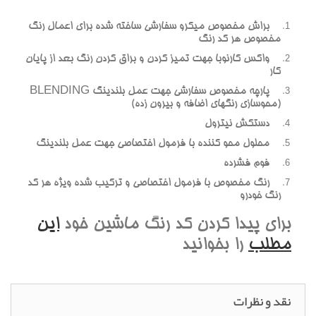
براش مخصوص ميکرو سفارشي ساخته شده براي اعمال رنگ
مخصوص هر کد رنگ
واکس کارنوبا جهت تميز کردن و براق کردن رنگ بعد از پايان
کار
پارچه مخصوص سفارشي جهت عمل بلندينگ BLENDING
(محوسازي رنگهاي اضافه و بيرون زده)
دستکش نيترول
محلول محو کننده با فرمول اختصاصي جهت عمل بلندينگ
فوم فشرده
رنگ مخصوص با فرمول اختصاصي و ترکيب شده ويژه هر کد
رنگ خودرو
براي پيدا کردن کد رنگ ماشين خود
اين
مطلب
را بخوانيد
نقد و نظرات