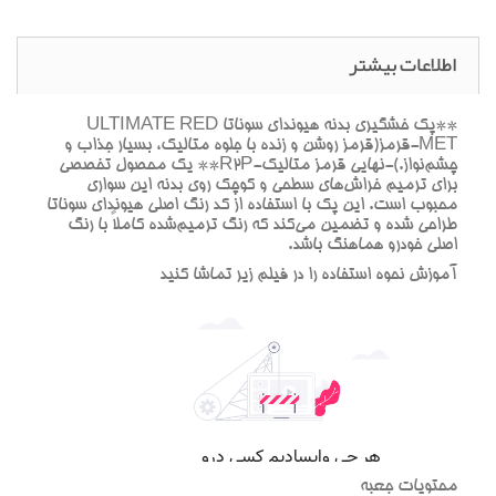
اطلاعات بیشتر
**پک خشگيري بدنه هيونداي سوناتا ULTIMATE RED
MET-قرمز(قرمز روشن و زنده با جلوه متاليک، بسيار جذاب و
چشم‌نواز.)-نهايي قرمز متاليک-R2P** يک محصول تخصصي
براي ترميم خراش‌هاي سطحي و کوچک روي بدنه اين سواري
محبوب است. اين پک با استفاده از کد رنگ اصلي هيونداي سوناتا
طراحي شده و تضمين مي‌کند که رنگ ترميم‌شده کاملاً با رنگ
اصلي خودرو هماهنگ باشد.
آموزش نحوه استفاده را در فيلم زير تماشا کنيد
محتويات جعبه