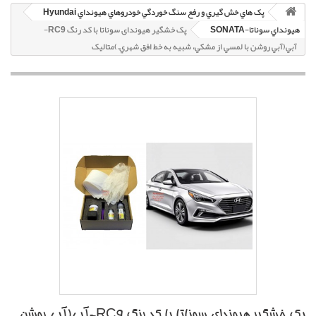
پک هاي خش گيري و رفع سنگ خوردگي خودروهاي هيونداي Hyundai
هيونداي سوناتا-SONATA
پک خشگير هیوندای سوناتا با کد رنگ RC9-
آبي(آبي روشن با لمسي از مشکي، شبيه به خط افق شهري.)متاليک
پک خشگير هیوندای سوناتا با کد رنگ RC9-آبي(آبي روشن