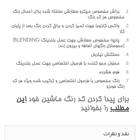
براش مخصوص ميکرو سفارشي ساخته شده براي اعمال رنگ
مخصوص هر کد رنگ
واکس کارنوبا جهت تميز کردن و براق کردن رنگ بعد از پايان
کار
پارچه مخصوص سفارشي جهت عمل بلندينگ BLENDING
(محوسازي رنگهاي اضافه و بيرون زده)
دستکش نيترول
محلول محو کننده با فرمول اختصاصي جهت عمل بلندينگ
فوم فشرده
رنگ مخصوص با فرمول اختصاصي و ترکيب شده ويژه هر کد
رنگ خودرو
براي پيدا کردن کد رنگ ماشين خود
اين
مطلب
را بخوانيد
نقد و نظرات