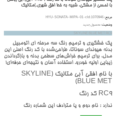
با لمسي از مشکي، شبيه به خط افق شهري.)متاليک
مرجع:
HYU-SONATA-MIPA-01-cId:1070946
وضعیت:
محصول جدید
SKYLINE BLUE MET RC9
پک خشگيري و ترميم رنگ سه مرحله اي اتومبيل
بدنه هيونداي سوناتا، طراحي‌شده با کد رنگ اصلي اين
مدل، براي ترميم خراش‌هاي سطحي بدنه و بازگرداندن
زيبايي اوليه خودرو. استفاده آسان و نتيجه‌اي حرفه‌اي!
با نام افقي آبي متاليک (SKYLINE
BLUE MET)
RC9 کد رنگ
ندارد : نام دوم و يا مترادف اين شماره رنگ