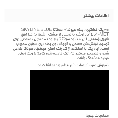
اطلاعات بیشتر
**پک خشگيري بدنه هيونداي سوناتا SKYLINE BLUE
MET-آبي(آبي روشن با لمسي از مشکي، شبيه به خط افق
شهري.)-افقي آبي متاليک-RC9** يک محصول تخصصي براي
ترميم خراش‌هاي سطحي و کوچک روي بدنه اين سواري محبوب
است. اين پک با استفاده از کد رنگ اصلي هيونداي سوناتا طراحي
شده و تضمين مي‌کند که رنگ ترميم‌شده کاملاً با رنگ اصلي
خودرو هماهنگ باشد.
آموزش نحوه استفاده را در فيلم زير تماشا کنيد
محتويات جعبه