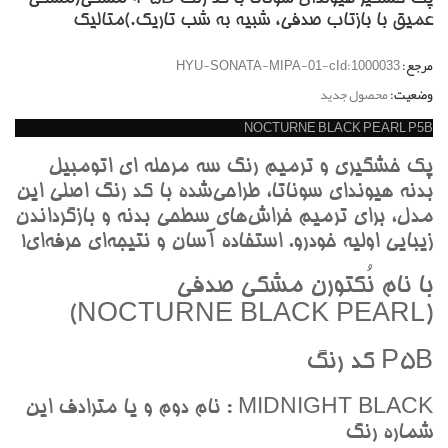
عميق با بازتاب صدفي، شبيه به شب تاريک.)متاليک
مرجع:
HYU-SONATA-MIPA-01-cId:1000033
وضعیت:
محصول جدید
NOCTURNE BLACK PEARL P5B
پک خشگيري و ترميم رنگ سه مرحله اي اتومبيل
بدنه هيونداي سوناتا، طراحي‌شده با کد رنگ اصلي اين
مدل، براي ترميم خراش‌هاي سطحي بدنه و بازگرداندن
زيبايي اوليه خودرو. استفاده آسان و نتيجه‌اي حرفه‌اي!
با نام نُکتورن مشکي صدفي
(NOCTURNE BLACK PEARL)
P5B کد رنگ
MIDNIGHT BLACK : نام دوم و يا مترادف اين
شماره رنگ