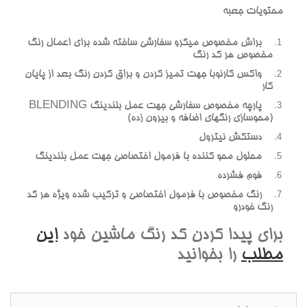
محتويات جعبه
براش مخصوص ميکرو سفارشي ساخته شده براي اعمال رنگ
مخصوص هر کد رنگ
واکس کارنوبا جهت تميز کردن و براق کردن رنگ بعد از پايان
کار
پارچه مخصوص سفارشي جهت عمل بلندينگ BLENDING
(محوسازي رنگهاي اضافه و بيرون زده)
دستکش نيترول
محلول محو کننده با فرمول اختصاصي جهت عمل بلندينگ
فوم فشرده
رنگ مخصوص با فرمول اختصاصي و ترکيب شده ويژه هر کد
رنگ خودرو
براي پيدا کردن کد رنگ ماشين خود
اين
مطلب
را بخوانيد