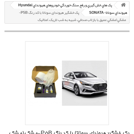
پک هاي خش گيري و رفع سنگ خوردگي خودروهاي هيونداي Hyundai
هيونداي سوناتا-SONATA
پک خشگير هیوندای سوناتا با کد رنگ P5B-
مشکي(مشکي عميق با بازتاب صدفي، شبيه به شب تاريک.)متاليک
پک خشگير هیوندای سوناتا با کد رنگ P5B-مشکي(مشکي