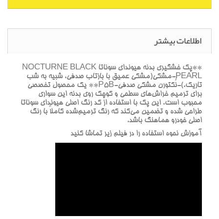
اطلاعات بیشتر
**پک خشگيري بدنه هيونداي سوناتا NOCTURNE BLACK
PEARL-مشکي(مشکي عميق با بازتاب صدفي، شبيه به شب
تاريک.)-نُکتورن مشکي صدفي-P5B** يک محصول تخصصي
براي ترميم خراش‌هاي سطحي و کوچک روي بدنه اين سواري
محبوب است. اين پک با استفاده از کد رنگ اصلي هيونداي سوناتا
طراحي شده و تضمين مي‌کند که رنگ ترميم‌شده کاملاً با رنگ
اصلي خودرو هماهنگ باشد.
آموزش نحوه استفاده را در فيلم زير تماشا کنيد