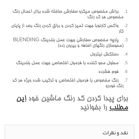
براش مخصوص ميکرو سفارشي ساخته شده براي اعمال رنگ
مخصوص هر کد رنگ
واکس کارنوبا جهت تميز کردن و براق کردن رنگ بعد از پايان
کار
پارچه مخصوص سفارشي جهت عمل بلندينگ BLENDING
(محوسازي رنگهاي اضافه و بيرون زده)
دستکش نيترول
محلول محو کننده با فرمول اختصاصي جهت عمل بلندينگ
فوم فشرده
رنگ مخصوص با فرمول اختصاصي و ترکيب شده ويژه هر کد
رنگ خودرو
براي پيدا کردن کد رنگ ماشين خود
اين
مطلب
را بخوانيد
نقد و نظرات