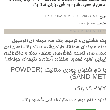
لمسي از سفيد، شبيه به شن بيابان.)متاليک
مرجع:
HYU-SONATA-MIPA-01-cId:742550
وضعیت:
محصول جدید
POWDER SAND MET P7Y
پک خشگيري و ترميم رنگ سه مرحله اي اتومبيل
بدنه هيونداي سوناتا، طراحي‌شده با کد رنگ اصلي اين
مدل، براي ترميم خراش‌هاي سطحي بدنه و بازگرداندن
زيبايي اوليه خودرو. استفاده آسان و نتيجه‌اي حرفه‌اي!
با نام شنهاي پودري متاليک (POWDER
SAND MET)
P7Y کد رنگ
ندارد : نام دوم و يا مترادف اين شماره رنگ