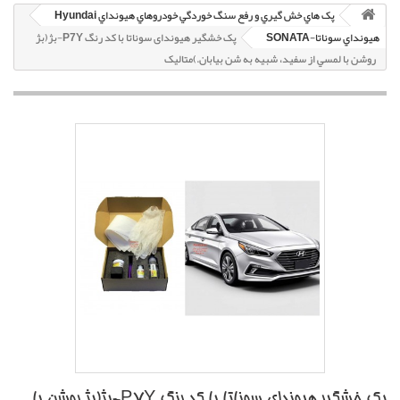
پک هاي خش گيري و رفع سنگ خوردگي خودروهاي هيونداي Hyundai
هيونداي سوناتا-SONATA
پک خشگير هیوندای سوناتا با کد رنگ P7Y-بژ(بژ
روشن با لمسي از سفيد، شبيه به شن بيابان.)متاليک
پک خشگير هیوندای سوناتا با کد رنگ P7Y-بژ(بژ روشن با