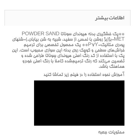
اطلاعات بیشتر
**پک خشگيري بدنه هيونداي سوناتا POWDER SAND
MET-بژ(بژ روشن با لمسي از سفيد، شبيه به شن بيابان.)-شنهاي
پودري متاليک-P7Y** يک محصول تخصصي براي ترميم
خراش‌هاي سطحي و کوچک روي بدنه اين سواري محبوب است. اين
پک با استفاده از کد رنگ اصلي هيونداي سوناتا طراحي شده و
تضمين مي‌کند که رنگ ترميم‌شده کاملاً با رنگ اصلي خودرو
هماهنگ باشد.
آموزش نحوه استفاده را در فيلم زير تماشا کنيد
محتويات جعبه