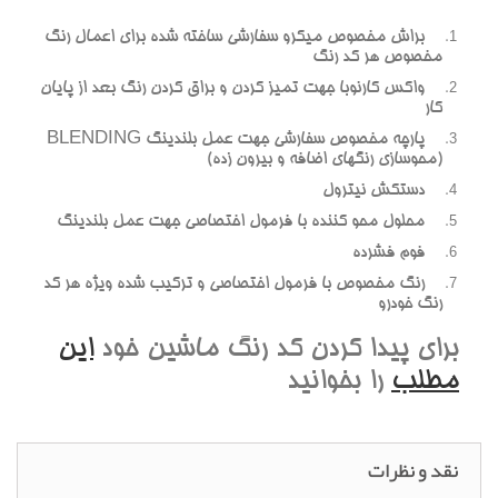
براش مخصوص ميکرو سفارشي ساخته شده براي اعمال رنگ
مخصوص هر کد رنگ
واکس کارنوبا جهت تميز کردن و براق کردن رنگ بعد از پايان
کار
پارچه مخصوص سفارشي جهت عمل بلندينگ BLENDING
(محوسازي رنگهاي اضافه و بيرون زده)
دستکش نيترول
محلول محو کننده با فرمول اختصاصي جهت عمل بلندينگ
فوم فشرده
رنگ مخصوص با فرمول اختصاصي و ترکيب شده ويژه هر کد
رنگ خودرو
براي پيدا کردن کد رنگ ماشين خود
اين
مطلب
را بخوانيد
نقد و نظرات