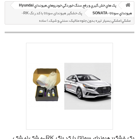
پک هاي خش گيري و رفع سنگ خوردگي خودروهاي هيونداي Hyundai
هيونداي سوناتا-SONATA
پک خشگير هیوندای سوناتا با کد رنگ RK-
مشکي(مشکي بسيار تيره بدون جلوه متاليک، سنتي و شيک.) ساده
پک خشگير هیوندای سوناتا با کد رنگ RK-مشکي(مشکي