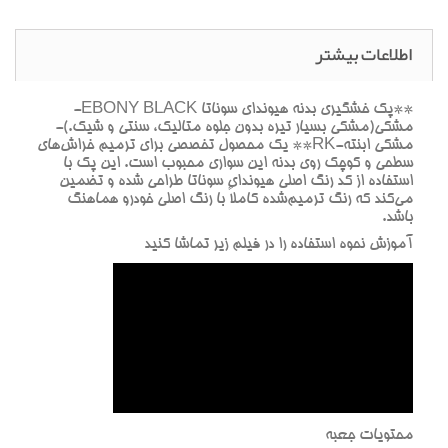
اطلاعات بیشتر
**پک خشگيري بدنه هيونداي سوناتا EBONY BLACK-
مشکي(مشکي بسيار تيره بدون جلوه متاليک، سنتي و شيک.)-
مشکي ابنته-RK** يک محصول تخصصي براي ترميم خراش‌هاي
سطحي و کوچک روي بدنه اين سواري محبوب است. اين پک با
استفاده از کد رنگ اصلي هيونداي سوناتا طراحي شده و تضمين
مي‌کند که رنگ ترميم‌شده کاملاً با رنگ اصلي خودرو هماهنگ
باشد.
آموزش نحوه استفاده را در فيلم زير تماشا کنيد
محتويات جعبه