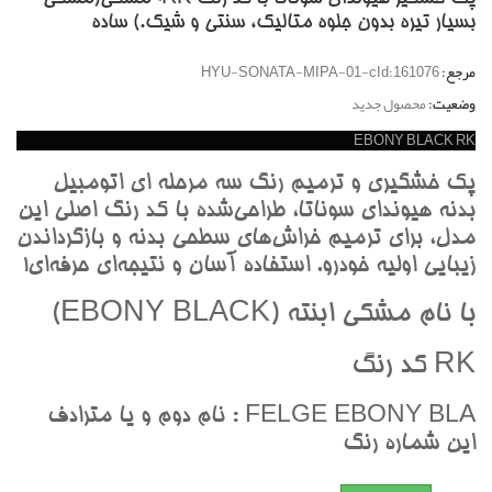
بسيار تيره بدون جلوه متاليک، سنتي و شيک.) ساده
مرجع:
HYU-SONATA-MIPA-01-cId:161076
وضعیت:
محصول جدید
EBONY BLACK RK
پک خشگيري و ترميم رنگ سه مرحله اي اتومبيل
بدنه هيونداي سوناتا، طراحي‌شده با کد رنگ اصلي اين
مدل، براي ترميم خراش‌هاي سطحي بدنه و بازگرداندن
زيبايي اوليه خودرو. استفاده آسان و نتيجه‌اي حرفه‌اي!
با نام مشکي ابنته (EBONY BLACK)
RK کد رنگ
FELGE EBONY BLA : نام دوم و يا مترادف
اين شماره رنگ