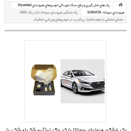
پک هاي خش گيري و رفع سنگ خوردگي خودروهاي هيونداي Hyundai
هيونداي سوناتا-SONATA
پک خشگير هیوندای سوناتا با کد رنگ D01-
مشکي(مشکي با جلوه متاليک، پرکاربرد در خودروهاي ورزشي.)متاليک
پک خشگير هیوندای سوناتا با کد رنگ D01-مشکي(مشکي با