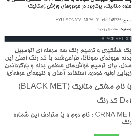
جلوه متاليک، پرکاربرد در خودروهاي ورزشي.)متاليک
مرجع:
HYU-SONATA-MIPA-01-cId:145735
وضعیت:
محصول جدید
BLACK MET D01
پک خشگيري و ترميم رنگ سه مرحله اي اتومبيل
بدنه هيونداي سوناتا، طراحي‌شده با کد رنگ اصلي اين
مدل، براي ترميم خراش‌هاي سطحي بدنه و بازگرداندن
زيبايي اوليه خودرو. استفاده آسان و نتيجه‌اي حرفه‌اي!
با نام مشکي متاليک (BLACK MET)
D01 کد رنگ
CRNA MET : نام دوم و يا مترادف اين شماره
رنگ