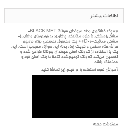
اطلاعات بیشتر
**پک خشگيري بدنه هيونداي سوناتا BLACK MET-
مشکي(مشکي با جلوه متاليک، پرکاربرد در خودروهاي ورزشي.)-
مشکي متاليک-D01** يک محصول تخصصي براي ترميم
خراش‌هاي سطحي و کوچک روي بدنه اين سواري محبوب است. اين
پک با استفاده از کد رنگ اصلي هيونداي سوناتا طراحي شده و
تضمين مي‌کند که رنگ ترميم‌شده کاملاً با رنگ اصلي خودرو
هماهنگ باشد.
آموزش نحوه استفاده را در فيلم زير تماشا کنيد
محتويات جعبه