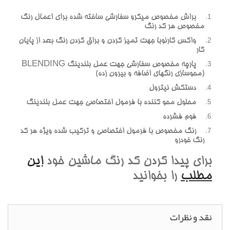
براش مخصوص ميکرو سفارشي ساخته شده براي اعمال رنگ
مخصوص هر کد رنگ
واکس کارنوبا جهت تميز کردن و براق کردن رنگ بعد از پايان
کار
پارچه مخصوص سفارشي جهت عمل بلندينگ BLENDING
(محوسازي رنگهاي اضافه و بيرون زده)
دستکش نيترول
محلول محو کننده با فرمول اختصاصي جهت عمل بلندينگ
فوم فشرده
رنگ مخصوص با فرمول اختصاصي و ترکيب شده ويژه هر کد
رنگ خودرو
براي پيدا کردن کد رنگ ماشين خود
اين
مطلب
را بخوانيد
نقد و نظرات