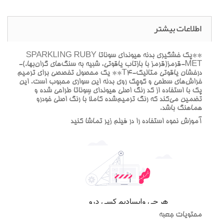
اطلاعات بیشتر
**پک خشگيري بدنه هيونداي سوناتا SPARKLING RUBY
MET-قرمز(قرمز با بازتاب ياقوتي، شبيه به سنگ‌هاي گران‌بها.)-
درخشان ياقوتي متاليک-T4** يک محصول تخصصي براي ترميم
خراش‌هاي سطحي و کوچک روي بدنه اين سواري محبوب است. اين
پک با استفاده از کد رنگ اصلي هيونداي سوناتا طراحي شده و
تضمين مي‌کند که رنگ ترميم‌شده کاملاً با رنگ اصلي خودرو
هماهنگ باشد.
آموزش نحوه استفاده را در فيلم زير تماشا کنيد
محتويات جعبه