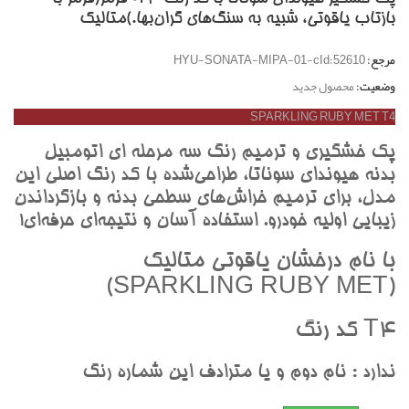
بازتاب ياقوتي، شبيه به سنگ‌هاي گران‌بها.)متاليک
مرجع:
HYU-SONATA-MIPA-01-cId:52610
وضعیت:
محصول جدید
SPARKLING RUBY MET T4
پک خشگيري و ترميم رنگ سه مرحله اي اتومبيل
بدنه هيونداي سوناتا، طراحي‌شده با کد رنگ اصلي اين
مدل، براي ترميم خراش‌هاي سطحي بدنه و بازگرداندن
زيبايي اوليه خودرو. استفاده آسان و نتيجه‌اي حرفه‌اي!
با نام درخشان ياقوتي متاليک
(SPARKLING RUBY MET)
T4 کد رنگ
ندارد : نام دوم و يا مترادف اين شماره رنگ