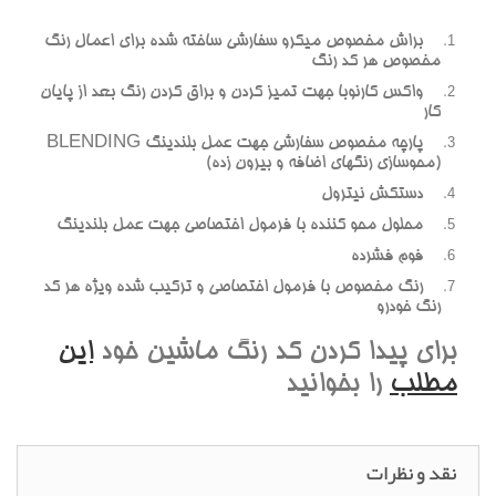
براش مخصوص ميکرو سفارشي ساخته شده براي اعمال رنگ
مخصوص هر کد رنگ
واکس کارنوبا جهت تميز کردن و براق کردن رنگ بعد از پايان
کار
پارچه مخصوص سفارشي جهت عمل بلندينگ BLENDING
(محوسازي رنگهاي اضافه و بيرون زده)
دستکش نيترول
محلول محو کننده با فرمول اختصاصي جهت عمل بلندينگ
فوم فشرده
رنگ مخصوص با فرمول اختصاصي و ترکيب شده ويژه هر کد
رنگ خودرو
براي پيدا کردن کد رنگ ماشين خود
اين
مطلب
را بخوانيد
نقد و نظرات