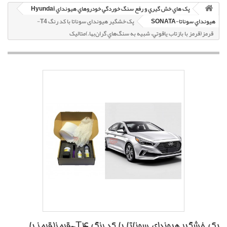
پک هاي خش گيري و رفع سنگ خوردگي خودروهاي هيونداي Hyundai
هيونداي سوناتا-SONATA
پک خشگير هیوندای سوناتا با کد رنگ T4-
قرمز(قرمز با بازتاب ياقوتي، شبيه به سنگ‌هاي گران‌بها.)متاليک
پک خشگير هیوندای سوناتا با کد رنگ T4-قرمز(قرمز با