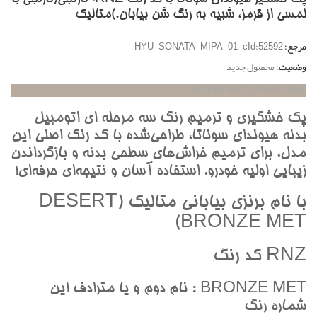
لمسي از قرمز، شبيه به رنگ شن بيابان.)متاليک
مرجع:
HYU-SONATA-MIPA-01-cId:52592
وضعیت:
محصول جدید
DESERT BRONZE MET RNZ
پک خشگيري و ترميم رنگ سه مرحله اي اتومبيل
بدنه هيونداي سوناتا، طراحي‌شده با کد رنگ اصلي اين
مدل، براي ترميم خراش‌هاي سطحي بدنه و بازگرداندن
زيبايي اوليه خودرو. استفاده آسان و نتيجه‌اي حرفه‌اي!
با نام برنزي بياباني متاليک (DESERT
BRONZE MET)
RNZ کد رنگ
BRONZE MET : نام دوم و يا مترادف اين
شماره رنگ