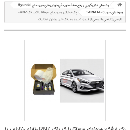
پک هاي خش گيري و رفع سنگ خوردگي خودروهاي هيونداي Hyundai
هيونداي سوناتا-SONATA
پک خشگير هیوندای سوناتا با کد رنگ RNZ-
نارنجي(نارنجي با لمسي از قرمز، شبيه به رنگ شن بيابان.)متاليک
پک خشگير هیوندای سوناتا با کد رنگ RNZ-نارنجي(نارنجي با