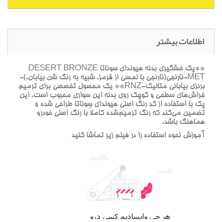
اطلاعات بیشتر
**پک خشگيري بدنه هيونداي سوناتا DESERT BRONZE
MET-نارنجي(نارنجي با لمسي از قرمز، شبيه به رنگ شن بيابان.)-
برنزي بياباني متاليک-RNZ** يک محصول تخصصي براي ترميم
خراش‌هاي سطحي و کوچک روي بدنه اين سواري محبوب است. اين
پک با استفاده از کد رنگ اصلي هيونداي سوناتا طراحي شده و
تضمين مي‌کند که رنگ ترميم‌شده کاملاً با رنگ اصلي خودرو
هماهنگ باشد.
آموزش نحوه استفاده را در فيلم زير تماشا کنيد