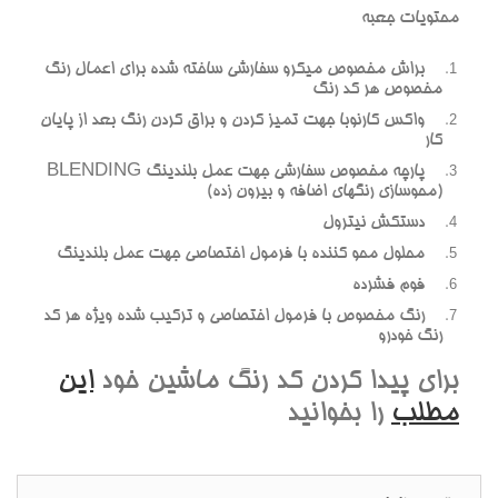
محتويات جعبه
براش مخصوص ميکرو سفارشي ساخته شده براي اعمال رنگ
مخصوص هر کد رنگ
واکس کارنوبا جهت تميز کردن و براق کردن رنگ بعد از پايان
کار
پارچه مخصوص سفارشي جهت عمل بلندينگ BLENDING
(محوسازي رنگهاي اضافه و بيرون زده)
دستکش نيترول
محلول محو کننده با فرمول اختصاصي جهت عمل بلندينگ
فوم فشرده
رنگ مخصوص با فرمول اختصاصي و ترکيب شده ويژه هر کد
رنگ خودرو
براي پيدا کردن کد رنگ ماشين خود
اين
مطلب
را بخوانيد