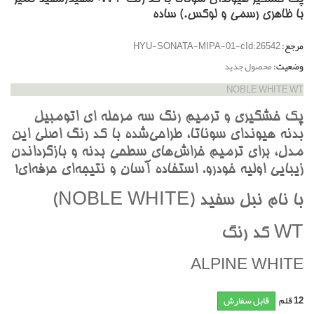
با ظاهري رسمي و لوکس.) ساده
مرجع:
HYU-SONATA-MIPA-01-cId:26542
وضعیت:
محصول جدید
NOBLE WHITE WT
پک خشگيري و ترميم رنگ سه مرحله اي اتومبيل
بدنه هيونداي سوناتا، طراحي‌شده با کد رنگ اصلي اين
مدل، براي ترميم خراش‌هاي سطحي بدنه و بازگرداندن
زيبايي اوليه خودرو. استفاده آسان و نتيجه‌اي حرفه‌اي!
با نام نبل سفيد (NOBLE WHITE)
WT کد رنگ
ALPINE WHITE
12
قلم
قابل سفارش