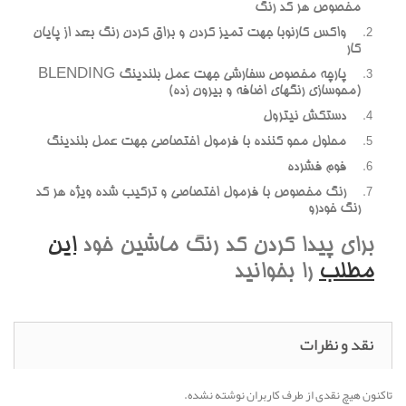
مخصوص هر کد رنگ
واکس کارنوبا جهت تميز کردن و براق کردن رنگ بعد از پايان
کار
پارچه مخصوص سفارشي جهت عمل بلندينگ BLENDING
(محوسازي رنگهاي اضافه و بيرون زده)
دستکش نيترول
محلول محو کننده با فرمول اختصاصي جهت عمل بلندينگ
فوم فشرده
رنگ مخصوص با فرمول اختصاصي و ترکيب شده ويژه هر کد
رنگ خودرو
براي پيدا کردن کد رنگ ماشين خود
اين
مطلب
را بخوانيد
نقد و نظرات
تاکنون هیچ نقدی از طرف کاربران نوشته نشده.