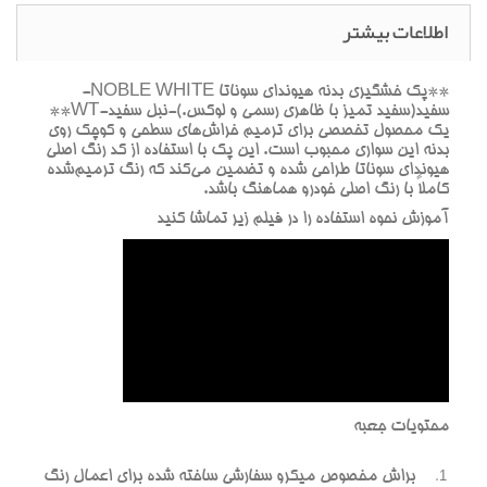
اطلاعات بیشتر
**پک خشگيري بدنه هيونداي سوناتا NOBLE WHITE-
سفيد(سفيد تميز با ظاهري رسمي و لوکس.)-نبل سفيد-WT**
يک محصول تخصصي براي ترميم خراش‌هاي سطحي و کوچک روي
بدنه اين سواري محبوب است. اين پک با استفاده از کد رنگ اصلي
هيونداي سوناتا طراحي شده و تضمين مي‌کند که رنگ ترميم‌شده
کاملاً با رنگ اصلي خودرو هماهنگ باشد.
آموزش نحوه استفاده را در فيلم زير تماشا کنيد
محتويات جعبه
براش مخصوص ميکرو سفارشي ساخته شده براي اعمال رنگ