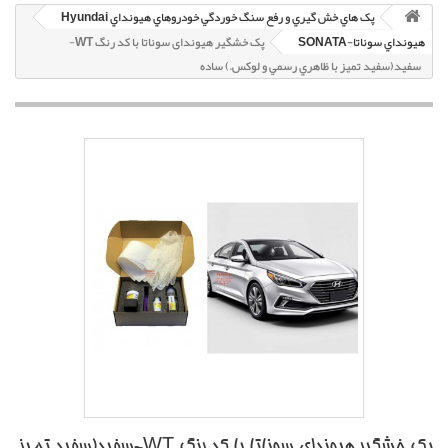
پک هاي خش گيري و رفع سنگ خوردگي خودروهاي هيونداي Hyundai
هيونداي سوناتا-SONATA
پک خشگير هیوندای سوناتا با کد رنگ WT-
سفيد(سفيد تميز با ظاهري رسمي و لوکس.) ساده
پک خشگير هیوندای سوناتا با کد رنگ WT-سفيد(سفيد تميز