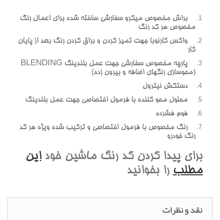
براش مخصوص ميکرو سفارشي ساخته شده براي اعمال رنگ
مخصوص هر کد رنگ
واکس کارنوبا جهت تميز کردن و براق کردن رنگ بعد از پايان
کار
پارچه مخصوص سفارشي جهت عمل بلندينگ BLENDING
(محوسازي رنگهاي اضافه و بيرون زده)
دستکش نيترول
محلول محو کننده با فرمول اختصاصي جهت عمل بلندينگ
فوم فشرده
رنگ مخصوص با فرمول اختصاصي و ترکيب شده ويژه هر کد
رنگ خودرو
براي پيدا کردن کد رنگ ماشين خود
اين
مطلب
را بخوانيد
نقد و نظرات