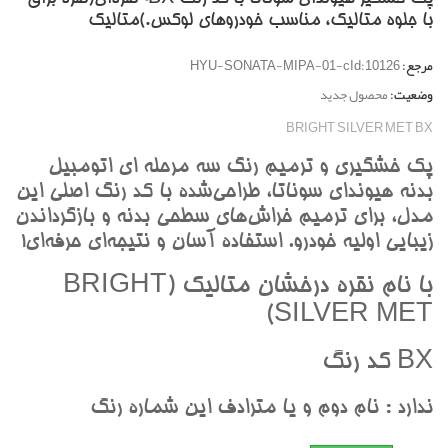
با جلوه متاليک، مناسب خودروهاي لوکس.)متاليک
مرجع:
HYU-SONATA-MIPA-01-cId:10126
وضعیت:
محصول جدید
BRIGHT SILVER MET BX
پک خشگيري و ترميم رنگ سه مرحله اي اتومبيل
بدنه هيونداي سوناتا، طراحي‌شده با کد رنگ اصلي اين
مدل، براي ترميم خراش‌هاي سطحي بدنه و بازگرداندن
زيبايي اوليه خودرو. استفاده آسان و نتيجه‌اي حرفه‌اي!
با نام نقره درخشان متاليک (BRIGHT
SILVER MET)
BX کد رنگ
ندارد : نام دوم و يا مترادف اين شماره رنگ