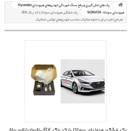
پک هاي خش گيري و رفع سنگ خوردگي خودروهاي هيونداي Hyundai
هيونداي سوناتا-SONATA
پک خشگير هیوندای سوناتا با کد رنگ BX-
نقره‌اي(نقره براق با جلوه متاليک، مناسب خودروهاي لوکس.)متاليک
پک خشگير هیوندای سوناتا با کد رنگ BX-نقره‌اي(نقره براق