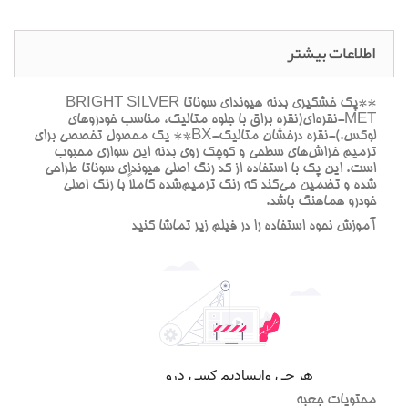
اطلاعات بیشتر
**پک خشگيري بدنه هيونداي سوناتا BRIGHT SILVER
MET-نقره‌اي(نقره براق با جلوه متاليک، مناسب خودروهاي
لوکس.)-نقره درخشان متاليک-BX** يک محصول تخصصي براي
ترميم خراش‌هاي سطحي و کوچک روي بدنه اين سواري محبوب
است. اين پک با استفاده از کد رنگ اصلي هيونداي سوناتا طراحي
شده و تضمين مي‌کند که رنگ ترميم‌شده کاملاً با رنگ اصلي
خودرو هماهنگ باشد.
آموزش نحوه استفاده را در فيلم زير تماشا کنيد
محتويات جعبه