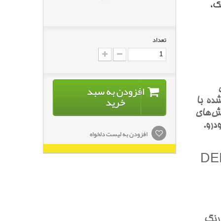
ک،
تعداد
افزودن به سبد
خرید
ده با
ش‌هاي
درو.
افزودن به لیست دلخواه
 تيره متاليک (DEEP
 رنگ