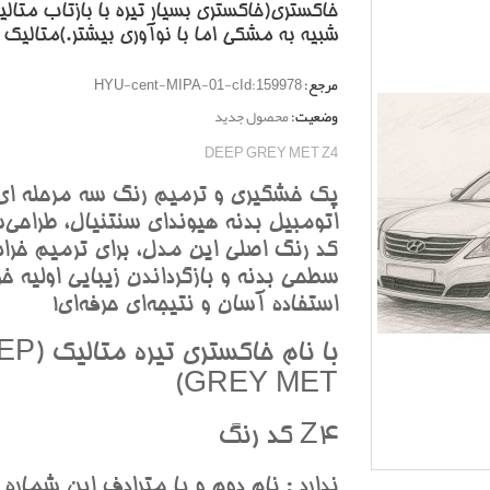
خاکستري(خاکستري بسيار تيره با بازتاب متالي
شبيه به مشکي اما با نوآوري بيشتر.)متاليک
مرجع:
HYU-cent-MIPA-01-cId:159978
وضعیت:
محصول جدید
DEEP GREY MET Z4
پک خشگيري و ترميم رنگ سه مرحله اي
اتومبيل بدنه هيونداي سنتنيال، طراحي‌ش
کد رنگ اصلي اين مدل، براي ترميم خرا
سطحي بدنه و بازگرداندن زيبايي اوليه خو
استفاده آسان و نتيجه‌اي حرفه‌اي!
با نام خاکستري
GREY MET)
Z4 کد رنگ
ندارد : نام دوم و يا مترادف اين شماره