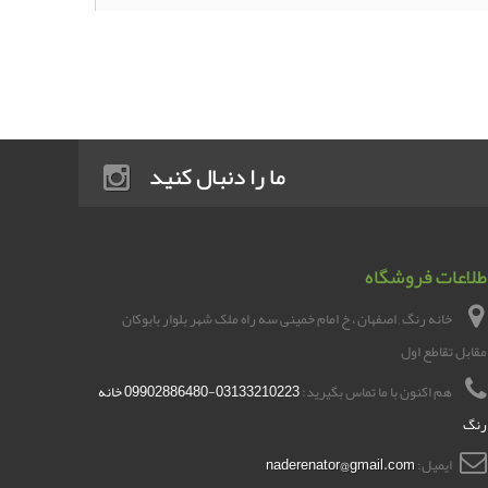
ما را دنبال کنید
طلاعات فروشگاه
خانه رنگ , اصفهان ، خ امام خمینی سه راه ملک شهر بلوار بابوکان
مقابل تقاطع اول
هم اکنون با ما تماس بگیرید:
03133210223-09902886480 خانه
رنگ
ایمیل:
naderenator@gmail.com