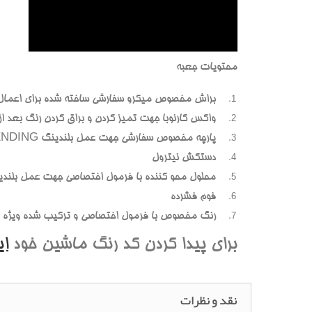
محتويات جعبه
براش مخصوص ميکرو سفارشي ساخته شده براي اعمال
واکس کارنوبا جهت تميز کردن و براق کردن رنگ بعد از پ
پارچه مخصوص سفارشي جهت عمل بلندينگ BLENDING (محوسازي رنگهاي اضافه و بيرون زده)
دستکش نيترول
محلول محو کننده با فرمول اختصاصي جهت عمل بلندي
فوم فشرده
رنگ مخصوص با فرمول اختصاصي و ترکيب شده ويژه هر
براي پيدا کردن کد رنگ ماشين خود
ا
نقد و نظرات