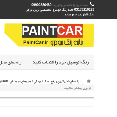
هم اکنون با ما تماس بگیرید:
09902886480-
03133210223 خانه رنگ خودرو ، تخصصی ترین مرکز
رنگ آلمان در خاورمیانه
رنگ اتومبیل خود را انتخاب کنید
راه نمای محل
پک هاي خش گيري و رفع سنگ خوردگي خودروهاي هيونداي Hyundai
نوآوري بيشتر.)متاليک