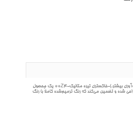
**پک خشگيري بدنه هيونداي سنتنيال DEEP GREY MET-خاکستري(خاکستري بسيار تيره با بازتاب متاليک، شبيه به مشکي اما با نوآوري بيشتر.)-خاکستري تيره متاليک-Z4** يک محصول
ي شده و تضمين مي‌کند که رنگ ترميم‌شده کاملاً با رنگ