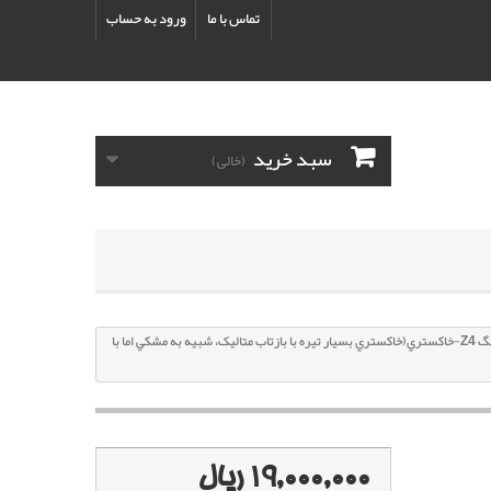
تماس با ما
ورود به حساب
سبد خرید
(خالی)
پک خشگير هیوندای سنتنیال با کد رنگ Z4-خاکستري(خاکستري بسيار تيره با بازتاب متاليک، شبيه به مشکي اما با
19,000,000 ریال