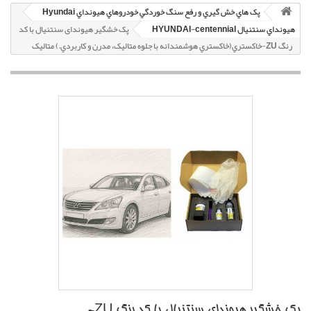
پک هاي خش گيري و رفع سنگ خوردگي خودروهاي هيونداي Hyundai
هيونداي سنتنيال HYUNDAI-centennial
پک خشگير هیوندای سنتنیال با کد
رنگ ZU-خاکستري(خاکستري هوشمندانه با جلوه متاليک، مدرن و کاربردي.) متاليک
پک خشگير هیوندای سنتنیال با کد رنگ ZU-