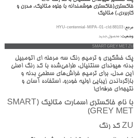
خاکستري(خاکستري هوشمندانه با جلوه متاليک، مدرن و
کاربردي.) متاليک
مرجع:
HYU-centennial-MIPA-01-cId:88103
وضعیت:
محصول جدید
SMART GREY MET ZU
پک خشگيري و ترميم رنگ سه مرحله اي اتومبيل
بدنه هيونداي سنتنيال، طراحي‌شده با کد رنگ اصلي
اين مدل، براي ترميم خراش‌هاي سطحي بدنه و
بازگرداندن زيبايي اوليه خودرو. استفاده آسان و
نتيجه‌اي حرفه‌اي!
با نام خاکستري اسمارت متاليک (SMART
GREY MET)
ZU کد رنگ