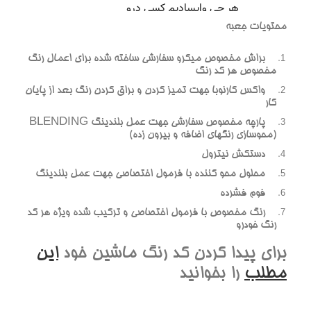
محتويات جعبه
براش مخصوص ميکرو سفارشي ساخته شده براي اعمال رنگ
مخصوص هر کد رنگ
واکس کارنوبا جهت تميز کردن و براق کردن رنگ بعد از پايان
کار
پارچه مخصوص سفارشي جهت عمل بلندينگ BLENDING
(محوسازي رنگهاي اضافه و بيرون زده)
دستکش نيترول
محلول محو کننده با فرمول اختصاصي جهت عمل بلندينگ
فوم فشرده
رنگ مخصوص با فرمول اختصاصي و ترکيب شده ويژه هر کد
رنگ خودرو
براي پيدا کردن کد رنگ ماشين خود
اين
مطلب
را بخوانيد