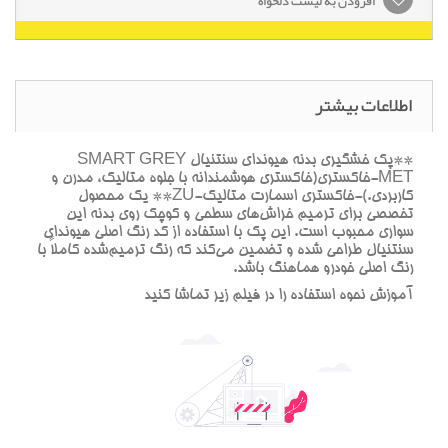
افزودن به لیست دلخواه
اطلاعات بیشتر
**پک خشگيري بدنه هيونداي سنتنيال SMART GREY
MET-خاکستري(خاکستري هوشمندانه با جلوه متاليک، مدرن و
کاربردي.)-خاکستري اسمارت متاليک-ZU** يک محصول
تخصصي براي ترميم خراش‌هاي سطحي و کوچک روي بدنه اين
سواري محبوب است. اين پک با استفاده از کد رنگ اصلي هيونداي
سنتنيال طراحي شده و تضمين مي‌کند که رنگ ترميم‌شده کاملاً با
رنگ اصلي خودرو هماهنگ باشد.
آموزش نحوه استفاده را در فيلم زير تماشا کنيد