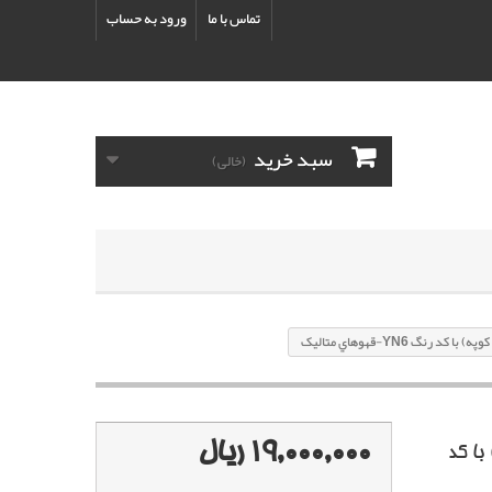
تماس با ما
ورود به حساب
سبد خرید
(خالی)
 YN6-قهوهاي متاليک
19,000,000 ریال
ا کد