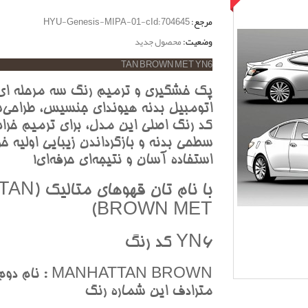
مرجع:
HYU-Genesis-MIPA-01-cId:704645
وضعیت:
محصول جدید
TAN BROWN MET YN6
پک خشگيري و ترميم رنگ سه مرحله اي
اتومبيل بدنه هيونداي جنسيس، طراحي‌ش
کد رنگ اصلي اين مدل، براي ترميم خرا
سطحي بدنه و بازگرداندن زيبايي اوليه خو
استفاده آسان و نتيجه‌اي حرفه‌اي!
با نام تان قهوهاي متاليک (AN
BROWN MET)
YN6 کد رنگ
MANHATTAN BROWN : نا
مترادف اين شماره رنگ