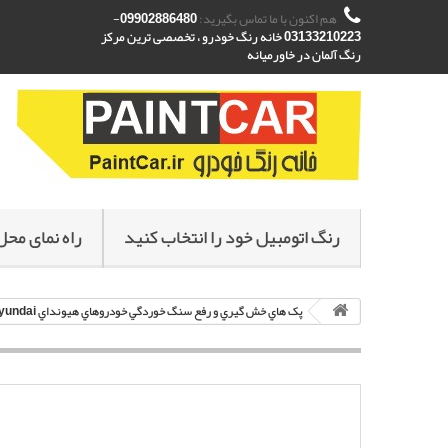
هم اکنون با ما تماس بگیرید:
09902886480-
03133210223 خانه رنگ خودرو ، تخصصی ترین مرکز
رنگ آلمان در خاورمیانه
رنگ اتومبیل خود را انتخاب کنید
راه نمای محل
پک هاي خش گيري و رفع سنگ خوردگي خودروهاي هيونداي Hyundai