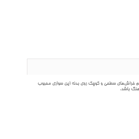
هوهاي متاليک-YN6** يک محصول تخصصي براي ترميم خراش‌هاي سطحي و کوچک روي بدنه اين سواري محبوب
هنگ باشد.