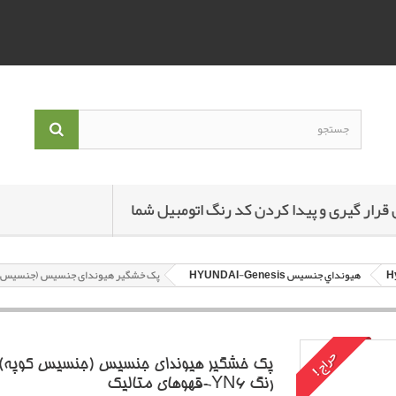
 قرار گیری و پیدا کردن کد رنگ اتومبیل شما
هيونداي جنسيس HYUNDAI-Genesis
پک خشگير هیوندای جنسیس (جنسیس کوپه) با کد رنگ
حراج!
پک خشگير هیوندای جنسیس (جنسیس کوپه) ب
رنگ YN6-قهوهاي متاليک