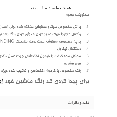
محتويات جعبه
براش مخصوص ميکرو سفارشي ساخته شده براي اعمال
واکس کارنوبا جهت تميز کردن و براق کردن رنگ بعد از پ
پارچه مخصوص سفارشي جهت عمل بلندينگ BLENDING (محوسازي رنگهاي اضافه و بيرون زده)
دستکش نيترول
محلول محو کننده با فرمول اختصاصي جهت عمل بلندي
فوم فشرده
رنگ مخصوص با فرمول اختصاصي و ترکيب شده ويژه هر
براي پيدا کردن کد رنگ ماشين خود
ا
نقد و نظرات