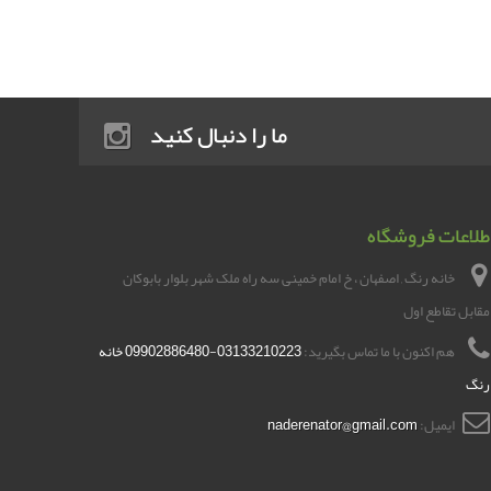
ما را دنبال کنید
طلاعات فروشگاه
خانه رنگ , اصفهان ، خ امام خمینی سه راه ملک شهر بلوار بابوکان
مقابل تقاطع اول
هم اکنون با ما تماس بگیرید:
03133210223-09902886480 خانه
رنگ
ایمیل:
naderenator@gmail.com