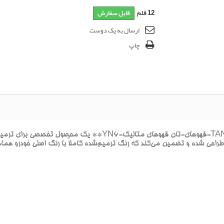
12
قلم
قابل سفارش
ارسال به یک دوست
چاپ
**پک خشگيري بدنه هيونداي جنسيس TAN BROWN MET-قهوهاي-تان ق
راحي شده و تضمين مي‌کند که رنگ ترميم‌شده کاملاً با رنگ اصلي خودرو هما