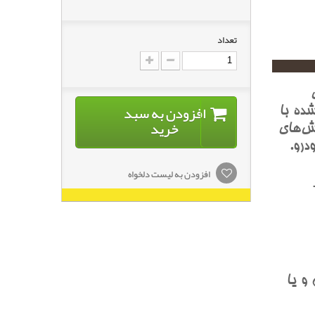
تعداد
افزودن به سبد
ده با
خرید
ش‌هاي
درو.
افزودن به لیست دلخواه
T
م دوم و يا